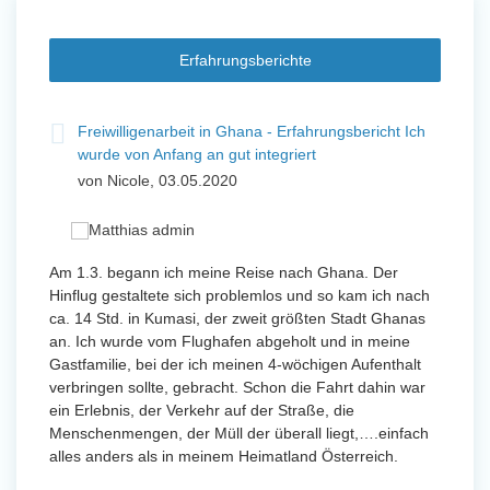
Erfahrungsberichte
t
Freiwilligenarbeit in Ghana - Erfahrungsbericht Ich
Fre
wurde von Anfang an gut integriert
Wo
von Nicole, 03.05.2020
vo
 mit
Am 1.3. begann ich meine Reise nach Ghana. Der
Von Jan
Hinflug gestaltete sich problemlos und so kam ich nach
Uttarad
n ihr
ca. 14 Std. in Kumasi, der zweit größten Stadt Ghanas
Anfang
an. Ich wurde vom Flughafen abgeholt und in meine
wurde 
Gastfamilie, bei der ich meinen 4-wöchigen Aufenthalt
Freiwil
verbringen sollte, gebracht. Schon die Fahrt dahin war
meinem
ein Erlebnis, der Verkehr auf der Straße, die
Sobald 
eidern
Menschenmengen, der Müll der überall liegt,….einfach
Sorgen
 und
alles anders als in meinem Heimatland Österreich.
wurde. 
 Tanz,
in Basi