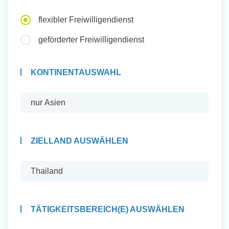
Auslandserfahrung Sammeln
flexibler Freiwilligendienst
und Sozial Engagieren
geförderter Freiwilligendienst
KONTINENTAUSWAHL
Initiativbewerbung
ZIELLAND AUSWÄHLEN
TÄTIGKEITSBEREICH(E) AUSWÄHLEN
Auslandserfahrung Sammeln