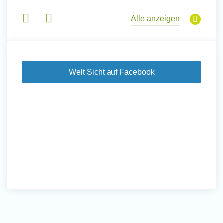
sche
Gruppen
derem
Alle anzeigen
Welt Sicht auf Facebook