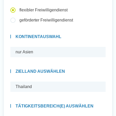
Auslandserfahrung Sammeln
flexibler Freiwilligendienst
und Sozial Engagieren
geförderter Freiwilligendienst
KONTINENTAUSWAHL
Initiativbewerbung
ZIELLAND AUSWÄHLEN
TÄTIGKEITSBEREICH(E) AUSWÄHLEN
Auslandserfahrung Sammeln