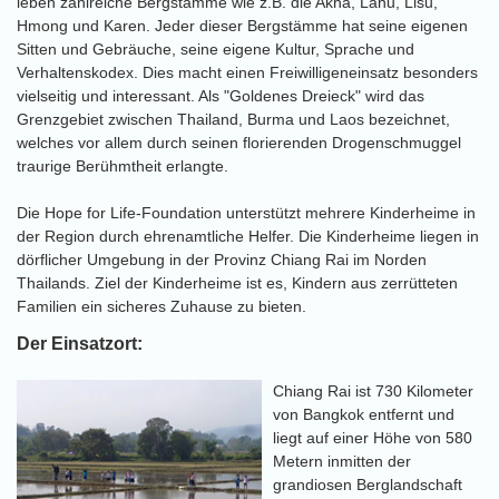
leben zahlreiche Bergstämme wie z.B. die Akha, Lahu, Lisu,
Hmong und Karen. Jeder dieser Bergstämme hat seine eigenen
Sitten und Gebräuche, seine eigene Kultur, Sprache und
Verhaltenskodex. Dies macht einen Freiwilligeneinsatz besonders
vielseitig und interessant. Als "Goldenes Dreieck" wird das
Grenzgebiet zwischen Thailand, Burma und Laos bezeichnet,
welches vor allem durch seinen florierenden Drogenschmuggel
traurige Berühmtheit erlangte.
Die Hope for Life-Foundation unterstützt mehrere Kinderheime in
der Region durch ehrenamtliche Helfer. Die Kinderheime liegen in
dörflicher Umgebung in der Provinz Chiang Rai im Norden
Thailands. Ziel der Kinderheime ist es, Kindern aus zerrütteten
Familien ein sicheres Zuhause zu bieten.
Der Einsatzort:
Chiang Rai ist 730 Kilometer
von Bangkok entfernt und
liegt auf einer Höhe von 580
Metern inmitten der
grandiosen Berglandschaft