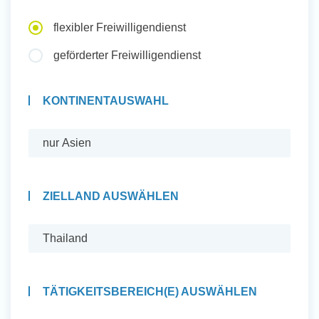
Auslandserfahrung Sammeln
flexibler Freiwilligendienst
und Sozial Engagieren
geförderter Freiwilligendienst
KONTINENTAUSWAHL
Initiativbewerbung
ZIELLAND AUSWÄHLEN
TÄTIGKEITSBEREICH(E) AUSWÄHLEN
Auslandserfahrung Sammeln