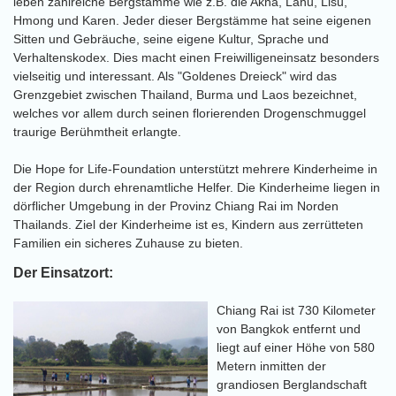
leben zahlreiche Bergstämme wie z.B. die Akha, Lahu, Lisu,
Hmong und Karen. Jeder dieser Bergstämme hat seine eigenen
Sitten und Gebräuche, seine eigene Kultur, Sprache und
Verhaltenskodex. Dies macht einen Freiwilligeneinsatz besonders
vielseitig und interessant. Als "Goldenes Dreieck" wird das
Grenzgebiet zwischen Thailand, Burma und Laos bezeichnet,
welches vor allem durch seinen florierenden Drogenschmuggel
traurige Berühmtheit erlangte.
Die Hope for Life-Foundation unterstützt mehrere Kinderheime in
der Region durch ehrenamtliche Helfer. Die Kinderheime liegen in
dörflicher Umgebung in der Provinz Chiang Rai im Norden
Thailands. Ziel der Kinderheime ist es, Kindern aus zerrütteten
Familien ein sicheres Zuhause zu bieten.
Der Einsatzort:
Chiang Rai ist 730 Kilometer
von Bangkok entfernt und
liegt auf einer Höhe von 580
Metern inmitten der
grandiosen Berglandschaft