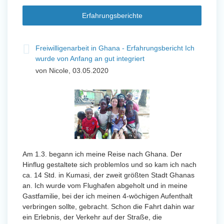
Erfahrungsberichte
t
Freiwilligenarbeit in Ghana - Erfahrungsbericht Ich
Fre
wurde von Anfang an gut integriert
Wo
von Nicole, 03.05.2020
vo
 mit
n ihr
Von Jan
Am 1.3. begann ich meine Reise nach Ghana. Der
Uttarad
Hinflug gestaltete sich problemlos und so kam ich nach
Anfang
ca. 14 Std. in Kumasi, der zweit größten Stadt Ghanas
eidern
wurde 
an. Ich wurde vom Flughafen abgeholt und in meine
 und
Freiwil
Gastfamilie, bei der ich meinen 4-wöchigen Aufenthalt
 Tanz,
meinem
verbringen sollte, gebracht. Schon die Fahrt dahin war
sche
Sobald 
ein Erlebnis, der Verkehr auf der Straße, die
derem