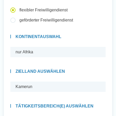
Auslandserfahrung Sammeln
flexibler Freiwilligendienst
und Sozial Engagieren
geförderter Freiwilligendienst
KONTINENTAUSWAHL
Initiativbewerbung
ZIELLAND AUSWÄHLEN
TÄTIGKEITSBEREICH(E) AUSWÄHLEN
Auslandserfahrung Sammeln