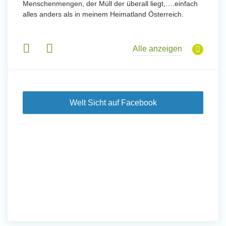
Sorgen
Menschenmengen, der Müll der überall liegt,….einfach
wurde. 
alles anders als in meinem Heimatland Österreich.
in Basi
Gruppen
Alle anzeigen
Welt Sicht auf Facebook