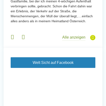
Gastfamilie, bei der ich meinen 4-wöchigen Aufenthalt
Freiwil
verbringen sollte, gebracht. Schon die Fahrt dahin war
meinem
ein Erlebnis, der Verkehr auf der Straße, die
Sobald 
eidern
Menschenmengen, der Müll der überall liegt,….einfach
Sorgen
 und
alles anders als in meinem Heimatland Österreich.
wurde. 
 Tanz,
in Basi
sche
Gruppen
derem
Alle anzeigen
Welt Sicht auf Facebook