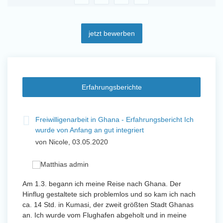
jetzt bewerben
Erfahrungsberichte
t
Freiwilligenarbeit in Ghana - Erfahrungsbericht Ich
Fre
wurde von Anfang an gut integriert
Wo
von Nicole, 03.05.2020
vo
 mit
Am 1.3. begann ich meine Reise nach Ghana. Der
Von Jan
Hinflug gestaltete sich problemlos und so kam ich nach
Uttarad
n ihr
ca. 14 Std. in Kumasi, der zweit größten Stadt Ghanas
Anfang
an. Ich wurde vom Flughafen abgeholt und in meine
wurde 