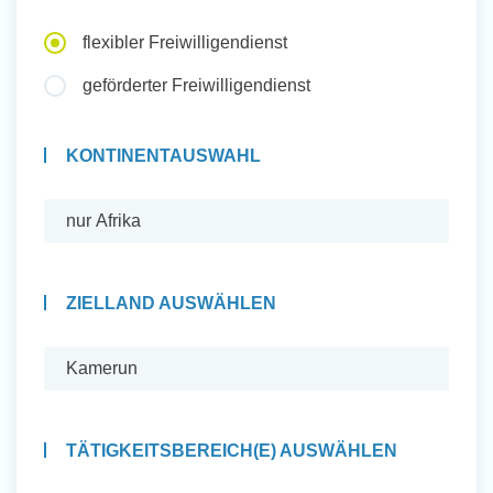
Auslandserfahrung Sammeln
flexibler Freiwilligendienst
und Sozial Engagieren
geförderter Freiwilligendienst
KONTINENTAUSWAHL
Initiativbewerbung
ZIELLAND AUSWÄHLEN
TÄTIGKEITSBEREICH(E) AUSWÄHLEN
Auslandserfahrung Sammeln