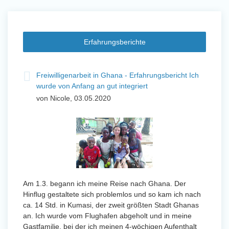
Erfahrungsberichte
t
Freiwilligenarbeit in Ghana - Erfahrungsbericht Ich
Fre
wurde von Anfang an gut integriert
Wo
von Nicole, 03.05.2020
vo
 mit
Von Jan
Uttarad
n ihr
Anfang
wurde 
Am 1.3. begann ich meine Reise nach Ghana. Der
Freiwil
Hinflug gestaltete sich problemlos und so kam ich nach
meinem
ca. 14 Std. in Kumasi, der zweit größten Stadt Ghanas
Sobald 
eidern
an. Ich wurde vom Flughafen abgeholt und in meine
Sorgen
 und
Gastfamilie, bei der ich meinen 4-wöchigen Aufenthalt
wurde. 