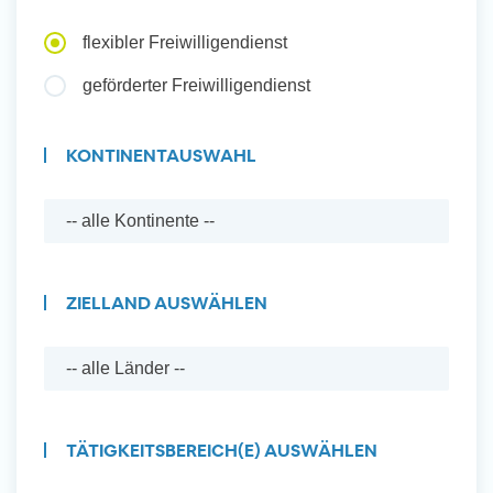
Auslandserfahrung Sammeln
flexibler Freiwilligendienst
und Sozial Engagieren
geförderter Freiwilligendienst
KONTINENTAUSWAHL
Initiativbewerbung
ZIELLAND AUSWÄHLEN
TÄTIGKEITSBEREICH(E) AUSWÄHLEN
Auslandserfahrung Sammeln