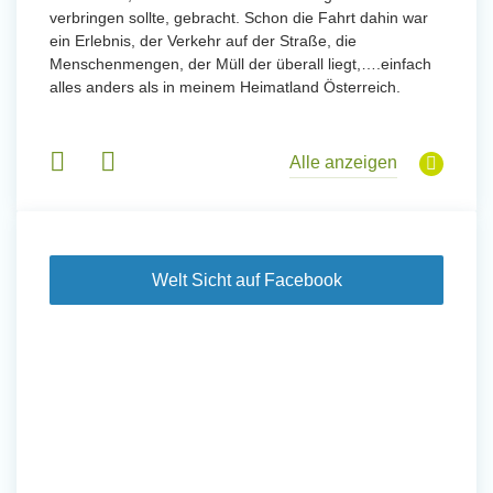
 Tanz,
verbringen sollte, gebracht. Schon die Fahrt dahin war
in Basi
sche
ein Erlebnis, der Verkehr auf der Straße, die
Gruppen
derem
Menschenmengen, der Müll der überall liegt,….einfach
alles anders als in meinem Heimatland Österreich.
Alle anzeigen
Welt Sicht auf Facebook