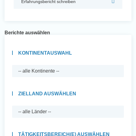
Erfahrungsbericht schreiben
Auslandserfahrung Sammeln
und Sozial Engagieren
Berichte auswählen
Initiativbewerbung
KONTINENTAUSWAHL
ZIELLAND AUSWÄHLEN
Auslandserfahrung Sammeln
TÄTIGKEITSBEREICH(E) AUSWÄHLEN