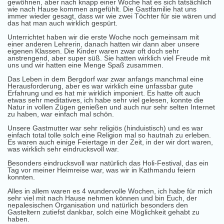
gewöhnen, aber nach knapp einer Woche hat es sich tatsächlich
wie nach Hause kommen angefühlt. Die Gastfamilie hat uns
immer wieder gesagt, dass wir wie zwei Töchter für sie wären und
das hat man auch wirklich gespürt.
Unterrichtet haben wir die erste Woche noch gemeinsam mit
einer anderen Lehrerin, danach hatten wir dann aber unsere
eigenen Klassen. Die Kinder waren zwar oft doch sehr
anstrengend, aber super süß. Sie hatten wirklich viel Freude mit
uns und wir hatten eine Menge Spaß zusammen.
Das Leben in dem Bergdorf war zwar anfangs manchmal eine
Herausforderung, aber es war wirklich eine unfassbar gute
Erfahrung und es hat mir wirklich imponiert. Es hatte oft auch
etwas sehr meditatives, ich habe sehr viel gelesen, konnte die
Natur in vollen Zügen genießen und auch nur sehr selten Internet
zu haben, war einfach mal schön.
Unsere Gastmutter war sehr religiös (hinduistisch) und es war
einfach total tolle solch eine Religion mal so hautnah zu erleben.
Es waren auch einige Feiertage in der Zeit, in der wir dort waren,
was wirklich sehr eindrucksvoll war.
Besonders eindrucksvoll war natürlich das Holi-Festival, das ein
Tag vor meiner Heimreise war, was wir in Kathmandu feiern
konnten.
Alles in allem waren es 4 wundervolle Wochen, ich habe für mich
sehr viel mit nach Hause nehmen können und bin Euch, der
nepalesischen Organisation und natürlich besonders den
Gasteltern zutiefst dankbar, solch eine Möglichkeit gehabt zu
haben.