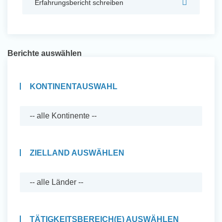
Erfahrungsbericht schreiben
Auslandserfahrung Sammeln
und Sozial Engagieren
Berichte auswählen
Initiativbewerbung
KONTINENTAUSWAHL
ZIELLAND AUSWÄHLEN
Auslandserfahrung Sammeln
TÄTIGKEITSBEREICH(E) AUSWÄHLEN