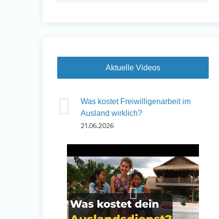
Auslandserfahrung
Sammeln und Sozia
Aktuelle Videos
Engagieren
Was kostet Freiwilligenarbeit im
Ausland wirklich?
21.06.2026
Initiativbewerbung