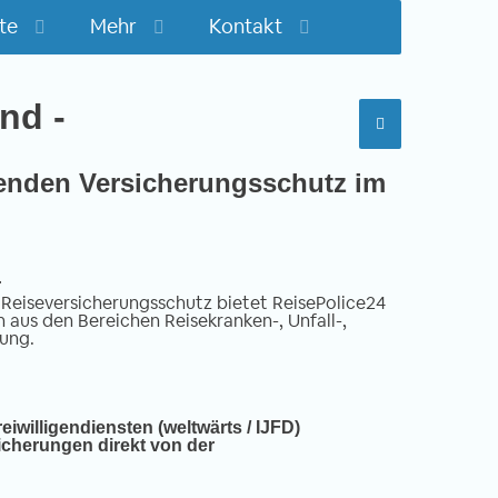
te
Mehr
Kontakt
nd -
senden Versicherungsschutz im
r
 Reiseversicherungsschutz bietet ReisePolice24
 aus den Bereichen Reisekranken-, Unfall-,
rung.
eiwilligendiensten (weltwärts / IJFD)
icherungen direkt von der