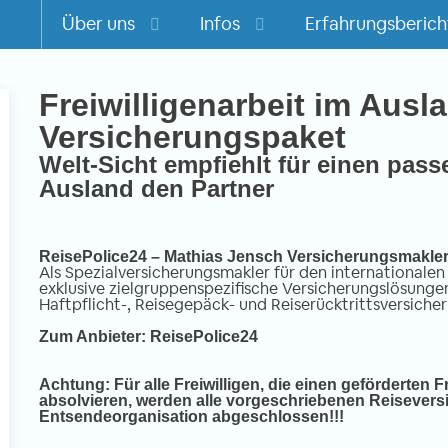
Über uns
Infos
Erfahrungsberich
Freiwilligenarbeit im Ausla
Versicherungspaket
m
Welt-Sicht empfiehlt für einen pas
Ausland den Partner
ReisePolice24 – Mathias Jensch Versicherungsmakle
Als Spezialversicherungsmakler für den internationalen
exklusive zielgruppenspezifische Versicherungslösungen
Haftpflicht-, Reisegepäck- und Reiserücktrittsversiche
Zum Anbieter: ReisePolice24
Achtung: Für alle Freiwilligen, die einen geförderten Fr
absolvieren, werden alle vorgeschriebenen Reisevers
Entsendeorganisation abgeschlossen!!!