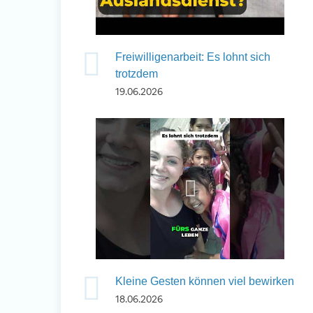
Auslandserfahrung
Freiwilligenarbeit: Es lohnt sich
Sammeln und Sozia
trotzdem
Engagieren
19.06.2026
Initiativbewerbung
Kleine Gesten können viel bewirken
18.06.2026