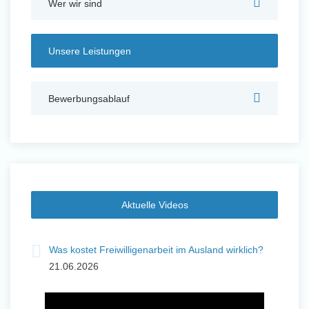
Wer wir sind
Auslandserfahrung Sammeln
und Sozial Engagieren
Unsere Leistungen
Bewerbungsablauf
Initiativbewerbung
Aktuelle Videos
and
Was kostet Freiwilligenarbeit im Ausland wirklich?
Fre
21.06.2026
19
Auslandserfahrung Sammeln