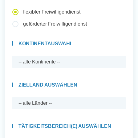
Auslandserfahrung Sammeln
flexibler Freiwilligendienst
und Sozial Engagieren
geförderter Freiwilligendienst
KONTINENTAUSWAHL
Initiativbewerbung
ZIELLAND AUSWÄHLEN
TÄTIGKEITSBEREICH(E) AUSWÄHLEN
Auslandserfahrung Sammeln