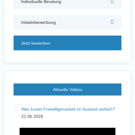
Individuelle Beratung
Auslandserfahrung Sammeln
und Sozial Engagieren
Initiativbewerbung
Jetzt bewerben
Initiativbewerbung
Aktuelle Videos
Was kostet Freiwilligenarbeit im Ausland wirklich?
21.06.2026
Auslandserfahrung Sammeln