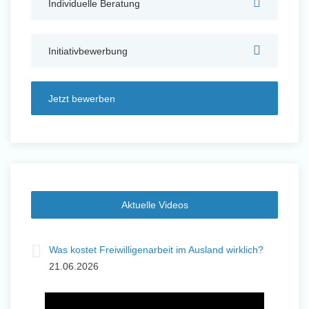
Individuelle Beratung
Auslandserfahrung Sammeln
und Sozial Engagieren
Initiativbewerbung
Jetzt bewerben
Initiativbewerbung
Aktuelle Videos
Was kostet Freiwilligenarbeit im Ausland wirklich?
21.06.2026
Auslandserfahrung Sammeln