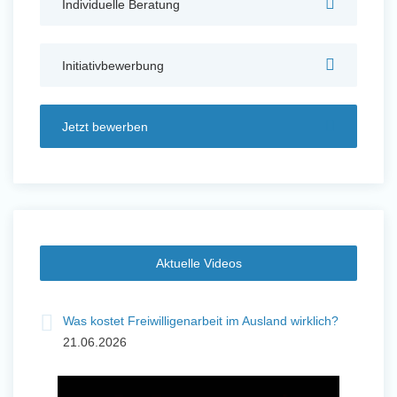
Individuelle Beratung
Auslandserfahrung Sammeln
und Sozial Engagieren
Initiativbewerbung
Jetzt bewerben
Initiativbewerbung
Aktuelle Videos
Was kostet Freiwilligenarbeit im Ausland wirklich?
21.06.2026
Auslandserfahrung Sammeln