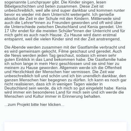
sogenannte Lunchprayer gibt. Die Kinder singen, lesen
Bibelgeschichten und beten zusammen. Diese Zeit ist
unbeschreiblich, weil alle sind super dankbar und kommen runter
bevor es wieder mit dem Unterricht weitergeht. Ich genieße
absolut die Zeit in der Schule mit den Kindern. Mittlerweile sind
auch die Lehrer*innen zu Freunden geworden und oft wird über
die Unterschiede zwischen Deutschland und Kenia geredet. Um
17 Uhr endet für die meisten Schüler*innen der Unterricht und für
mich geht es auch nach Hause. Zu Hause wird dann erstmal
entspannt, weil die vielen Kinder sind mit der Zeit anstrengend.
Die Abende werden zusammen mit der Gastfamilie verbracht und
es wird gemeinsam gekocht, Filme geschaut und geredet. Auch
die News werden jeden Tag geschaut, sodass ich einen sehr
guten Einblick in das Land bekommen habe. Die Gastfamilie habe
ich schon lange in mein Herz geschlossen und sie sind hier zu
meinem zu Hause geworden. Allgemein werde ich die Offenheit
und Herzlichkeit der Menschen hier vermissen. Die Zeit war
unbeschreiblich toll und schön und ich bin unendlich dankbar, den
ganzen Menschen hier begegnen zu dürfen. Ich kann es noch gar
nicht realisieren, dass ich in wenigen Tagen wieder in
Deutschland sein werde, da ich mich so gut eingelebt habe. Kenia
wird immer ein besonderes Land für mich sein und ich werde die
Menschen und Kultur immer in Erinnerung behalten.
...zum Projekt bitte hier klicken...