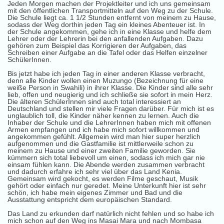
Jeden Morgen machen der Projektleiter und ich uns gemeinsam
mit den öffentlichen Transportmitteln auf den Weg zu der Schule.
Die Schule liegt ca. 1 1/2 Stunden entfernt von meinem zu Hause,
sodass der Weg dorthin jeden Tag ein kleines Abenteuer ist. In
der Schule angekommen, gehe ich in eine Klasse und helfe dem
Lehrer oder der Lehrerin bei den anfallenden Aufgaben. Dazu
gehören zum Beispiel das Korrigieren der Aufgaben, das
Schreiben einer Aufgabe an die Tafel oder das Helfen einzelner
SchülerInnen.
Bis jetzt habe ich jeden Tag in einer anderen Klasse verbracht,
denn alle Kinder wollen einen Muzungo (Bezeichnung für eine
weiße Person in Swahili) in ihrer Klasse. Die Kinder sind alle sehr
lieb, offen und neugierig und ich schließe sie sofort in mein Herz.
Die älteren SchülerInnen sind auch total interessiert an
Deutschland und stellen mir viele Fragen darüber. Für mich ist es
unglaublich toll, die Kinder näher kennen zu lernen. Auch die
Inhaber der Schule und die LehrerInnen haben mich mit offenen
Armen empfangen und ich habe mich sofort willkommen und
angekommen gefühlt. Allgemein wird man hier super herzlich
aufgenommen und die Gastfamilie ist mittlerweile schon zu
meinem zu Hause und einer zweiten Familie geworden. Sie
kümmern sich total liebevoll um einen, sodass ich mich gar nie
einsam fühlen kann. Die Abende werden zusammen verbracht
und dadurch erfahre ich sehr viel über das Land Kenia.
Gemeinsam wird gekocht, es werden Filme geschaut, Musik
gehört oder einfach nur geredet. Meine Unterkunft hier ist sehr
schön, ich habe mein eigenes Zimmer und Bad und die
Ausstattung entspricht dem europäischen Standard.
Das Land zu erkunden darf natürlich nicht fehlen und so habe ich
mich schon auf den Weg ins Masai Mara und nach Mombasa