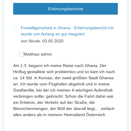
Erfahrungsberichte
t
Freiwilligenarbeit in Ghana - Erfahrungsbericht Ich
Fre
wurde von Anfang an gut integriert
Wo
von Nicole, 03.05.2020
vo
 mit
Am 1.3. begann ich meine Reise nach Ghana. Der
Von Jan
Hinflug gestaltete sich problemlos und so kam ich nach
Uttarad
n ihr
ca. 14 Std. in Kumasi, der zweit größten Stadt Ghanas
Anfang
an. Ich wurde vom Flughafen abgeholt und in meine
wurde 
Gastfamilie, bei der ich meinen 4-wöchigen Aufenthalt
Freiwil
verbringen sollte, gebracht. Schon die Fahrt dahin war
meinem
ein Erlebnis, der Verkehr auf der Straße, die
Sobald 
eidern
Menschenmengen, der Müll der überall liegt,….einfach
Sorgen
 und
alles anders als in meinem Heimatland Österreich.
wurde. 
 Tanz,
in Basi
sche
Gruppen
derem