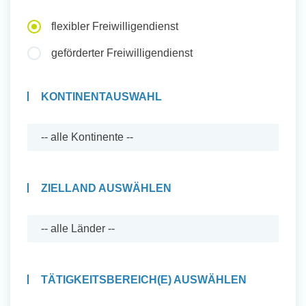
Auslandserfahrung Sammeln
flexibler Freiwilligendienst
und Sozial Engagieren
geförderter Freiwilligendienst
KONTINENTAUSWAHL
Initiativbewerbung
ZIELLAND AUSWÄHLEN
TÄTIGKEITSBEREICH(E) AUSWÄHLEN
Auslandserfahrung Sammeln