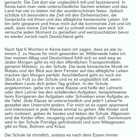
gemacht. Die Zeit dort war unglaublich toll und faszinierend. In
Kenia kann man viele unterschiedliche Sachen erleben und das
Land hat viel zu bieten mit der wunderschönen Natur. Jedoch
schätze ich besonders die Zeit mit den Einheimischen, die
Gespräche mit ihnen und das alltägliche kenianische Leben. Ich
bin sehr gespannt und freue mich auf die kommende Zeit und ich
weiß, dass meine Zeit hier viel zu schnell vorbei sein wird. Ich
versuche jeden Moment zu genießen und wertzuschätzen bevor
es wieder zurück nach Deutschland geht.
Nach fast 6 Wochen in Kenia kann ich sagen, dass es wie zu
einem 2. zu Hause für mich geworden ist. Mittlerweile habe ich
hier meinen Alltag und Deutschland fühlt sich so weit weg an.
Jeden Morgen geht es mit den öffentlichen Transportmitteln,
genannt Matatus, zu der Schule. Die laute kenianische Musik im
Matatu und der Blick aus dem Fenster auf das alltägliche Leben
machen den Morgen perfekt. Anschließend geht es noch ein
Stück zu Fuß zu der Schule und es ist unglaublich toll, wenn
dieselben Leute dich jeden Tag grüßen. In der Schule
angekommen, gehe ich in eine Klasse und helfe der Lehrerin
oder dem Lehrer bei den anfallenden Aufgaben, beispielsweise
beim Korrigieren der Aufgaben oder Schreiben einer Aufgabe an
die Tafel. Jede Klasse ist unterschiedlich und jede*r Lehrer*in
gestaltet den Unterricht anders. Für mich ist es super spannend
und interessant in jede Klasse einmal zu gehen. Alle Kinder sind
sehr motiviert, geben ihr bestes und lieben die Schule. Allgemein
sind die Kinder offen, neugierig und unglaublich süß. Gemeinsam
wird in der Schule Porridge gefrühstückt und zum Mittagessen
gibt es Reis, Bohnen und Kraut.
Die Schule ist christlich, sodass es nach dem Essen immer