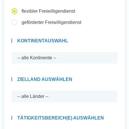
Auslandserfahrung Sammeln
flexibler Freiwilligendienst
und Sozial Engagieren
geförderter Freiwilligendienst
KONTINENTAUSWAHL
Initiativbewerbung
ZIELLAND AUSWÄHLEN
TÄTIGKEITSBEREICH(E) AUSWÄHLEN
Auslandserfahrung Sammeln