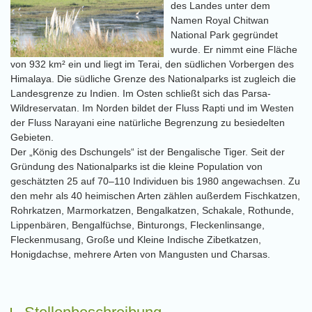
des Landes unter dem
Namen Royal Chitwan
National Park gegründet
wurde. Er nimmt eine Fläche
von 932 km² ein und liegt im Terai, den südlichen Vorbergen des
Himalaya. Die südliche Grenze des Nationalparks ist zugleich die
Landesgrenze zu Indien. Im Osten schließt sich das Parsa-
Wildreservatan. Im Norden bildet der Fluss Rapti und im Westen
der Fluss Narayani eine natürliche Begrenzung zu besiedelten
Gebieten.
Der „König des Dschungels“ ist der Bengalische Tiger. Seit der
Gründung des Nationalparks ist die kleine Population von
geschätzten 25 auf 70–110 Individuen bis 1980 angewachsen. Zu
den mehr als 40 heimischen Arten zählen außerdem Fischkatzen,
Rohrkatzen, Marmorkatzen, Bengalkatzen, Schakale, Rothunde,
Lippenbären, Bengalfüchse, Binturongs, Fleckenlinsange,
Fleckenmusang, Große und Kleine Indische Zibetkatzen,
Honigdachse, mehrere Arten von Mangusten und Charsas.