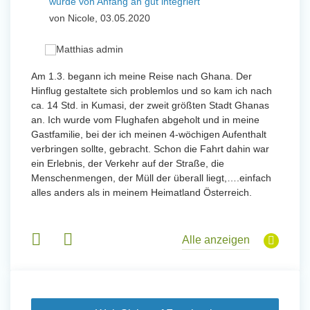
wurde von Anfang an gut integriert
Wo
von Nicole, 03.05.2020
vo
 mit
Am 1.3. begann ich meine Reise nach Ghana. Der
Von Jan
Hinflug gestaltete sich problemlos und so kam ich nach
Uttarad
n ihr
ca. 14 Std. in Kumasi, der zweit größten Stadt Ghanas
Anfang
an. Ich wurde vom Flughafen abgeholt und in meine
wurde 
Gastfamilie, bei der ich meinen 4-wöchigen Aufenthalt
Freiwil
verbringen sollte, gebracht. Schon die Fahrt dahin war
meinem
ein Erlebnis, der Verkehr auf der Straße, die
Sobald 
eidern
Menschenmengen, der Müll der überall liegt,….einfach
Sorgen
 und
alles anders als in meinem Heimatland Österreich.
wurde. 
 Tanz,
in Basi
sche
Gruppen
derem
Alle anzeigen