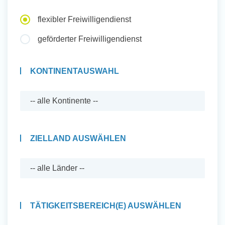
Auslandserfahrung Sammeln
flexibler Freiwilligendienst
und Sozial Engagieren
geförderter Freiwilligendienst
KONTINENTAUSWAHL
Initiativbewerbung
ZIELLAND AUSWÄHLEN
TÄTIGKEITSBEREICH(E) AUSWÄHLEN
Auslandserfahrung Sammeln