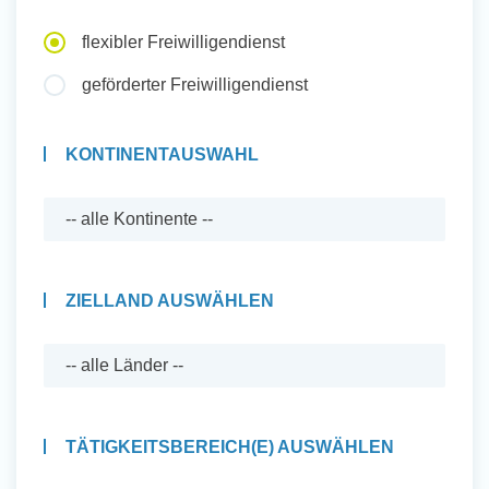
Auslandserfahrung Sammeln
flexibler Freiwilligendienst
und Sozial Engagieren
geförderter Freiwilligendienst
KONTINENTAUSWAHL
Initiativbewerbung
ZIELLAND AUSWÄHLEN
TÄTIGKEITSBEREICH(E) AUSWÄHLEN
Auslandserfahrung Sammeln