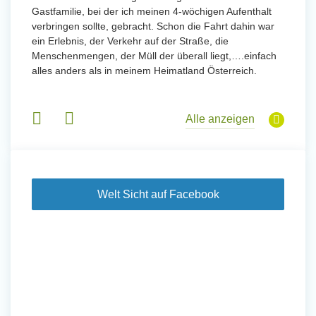
Gastfamilie, bei der ich meinen 4-wöchigen Aufenthalt
Freiwil
verbringen sollte, gebracht. Schon die Fahrt dahin war
meinem
ein Erlebnis, der Verkehr auf der Straße, die
Sobald 
eidern
Menschenmengen, der Müll der überall liegt,….einfach
Sorgen
 und
alles anders als in meinem Heimatland Österreich.
wurde. 
 Tanz,
in Basi
sche
Gruppen
derem
Alle anzeigen
Welt Sicht auf Facebook