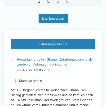
jetzt bewerben
Erfahrungsberichte
t
Freiwilligenarbeit in Ghana - Erfahrungsbericht Ich
Fre
wurde von Anfang an gut integriert
Wo
von Nicole, 03.05.2020
vo
 mit
Am 1.3. begann ich meine Reise nach Ghana. Der
Von Jan
Hinflug gestaltete sich problemlos und so kam ich nach
Uttarad
n ihr
ca. 14 Std. in Kumasi, der zweit größten Stadt Ghanas
Anfang
an. Ich wurde vom Flughafen abgeholt und in meine
wurde 