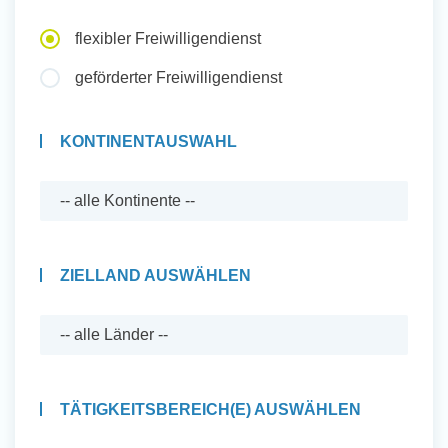
Auslandserfahrung Sammeln
flexibler Freiwilligendienst
und Sozial Engagieren
geförderter Freiwilligendienst
KONTINENTAUSWAHL
Initiativbewerbung
ZIELLAND AUSWÄHLEN
TÄTIGKEITSBEREICH(E) AUSWÄHLEN
Auslandserfahrung Sammeln