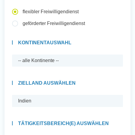
Auslandserfahrung Sammeln
flexibler Freiwilligendienst
und Sozial Engagieren
geförderter Freiwilligendienst
KONTINENTAUSWAHL
Initiativbewerbung
ZIELLAND AUSWÄHLEN
TÄTIGKEITSBEREICH(E) AUSWÄHLEN
Auslandserfahrung Sammeln