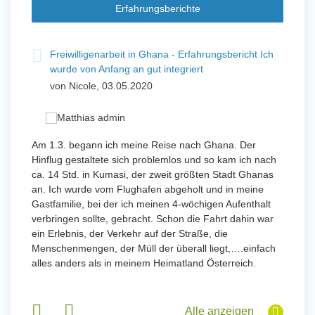
Erfahrungsberichte
t
Freiwilligenarbeit in Ghana - Erfahrungsbericht Ich
Fre
wurde von Anfang an gut integriert
Wo
von Nicole, 03.05.2020
vo
 mit
Am 1.3. begann ich meine Reise nach Ghana. Der
Von Jan
Hinflug gestaltete sich problemlos und so kam ich nach
Uttarad
n ihr
ca. 14 Std. in Kumasi, der zweit größten Stadt Ghanas
Anfang
an. Ich wurde vom Flughafen abgeholt und in meine
wurde 
Gastfamilie, bei der ich meinen 4-wöchigen Aufenthalt
Freiwil
verbringen sollte, gebracht. Schon die Fahrt dahin war
meinem
ein Erlebnis, der Verkehr auf der Straße, die
Sobald 
eidern
Menschenmengen, der Müll der überall liegt,….einfach
Sorgen
 und
alles anders als in meinem Heimatland Österreich.
wurde. 
 Tanz,
in Basi
sche
Gruppen
derem
Alle anzeigen