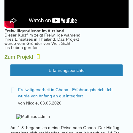
Freiwilligendienst im Ausland
Dieser Kurzfilm zeigt Freiwillige während
ihres Einsatzes in Thailand. Das Projekt
wurde vom Gründer von Welt-Sicht
ins Leben gerufen.
Zum Projekt
Erfahrungsberichte
der
Freiwilligenarbeit in Ghana - Erfahrungsbericht Ich
F
wurde von Anfang an gut integriert
W
von Nicole, 03.05.2020
v
Am 1.3. begann ich meine Reise nach Ghana. Der Hinflug
Von J