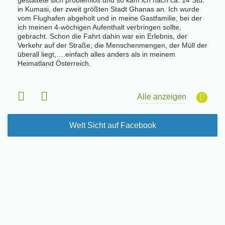
gestaltete sich problemlos und so kam ich nach ca. 14 Std.
Uttar
r
in Kumasi, der zweit größten Stadt Ghanas an. Ich wurde
an fü
elt
vom Flughafen abgeholt und in meine Gastfamilie, bei der
vom B
ich meinen 4-wöchigen Aufenthalt verbringen sollte,
gehol
gebracht. Schon die Fahrt dahin war ein Erlebnis, der
Schul
ewerb
Verkehr auf der Straße, die Menschenmengen, der Müll der
der S
en,
überall liegt,….einfach alles anders als in meinem
offen
assen
Heimatland Österreich.
allem
die K
 Tag
Freiwi
Alle anzeigen
Welt Sicht auf Facebook