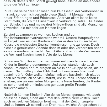
dass ich damals den Schritt gewagt habe, alleine an das andere
Ende der Welt zu fliegen.
Piura und seine Straßen lösen nun kein Gefühl der Verlorenheit in
mir auf, sondern ich verbinde diese Stadt mit Monaten voller
neuer Erfahrungen und Erlebnisse. Aber vor allem ist es keine
Stadt mehr, die ich mit Einsamkeit in Verbindung setze. Die Kinder
der Schule, Ines und meine drei Mitfreiwilligen sind alle Menschen
geworden, die mir sehr am Herzen liegen.
Zu viert zusammen zu wohnen, kochen und den
Englischunterricht vorzubereiten war toll. Unsere Hauptaufgabe
im Projekt war es, den Kindern von der ersten bis zu sechsten
Klasse die wichtigsten Englischkenntnisse nahe zu legen. Doch
nicht die gemütlichen Abende daheim oder das Vorbereiten haben
es so besonders gemacht. Die mit Abstand schönste Zeit waren
die Vor- und Nachmittage in Alto de los Mores.
Schon am Schultor wurden wir immer mit Freudengeschrei der
Kinder in Empfang genommen. Und sofort standen sie auch
schon um einen herum, fragten ob sie in der Gruppe seien, die an
diesem Nachmittag in der Bibliothek mit uns lesen üben und
basteln dürfe. Oder wollten einfach mit uns kuscheln. Ich glaube
noch nie wurde ich so viel umarmt, wie in Peru. Es war schön zu
erleben, wie wir uns jeden Morgen aufs Neue freuten, die Kinder
zu sehen und eine mindestens genauso große Freude
zurückbekamen.
Natürlich können Kinder in Alto de los Mores, genauso wie auch
deutsche Kinder, einen auch mal den letzten Nerv kosten. Doch
auch mit solchen Situation lernt man mit der Zeit umzugehen.
Und so hatten wir schnell den Dreh raus, welche Versprechen bei