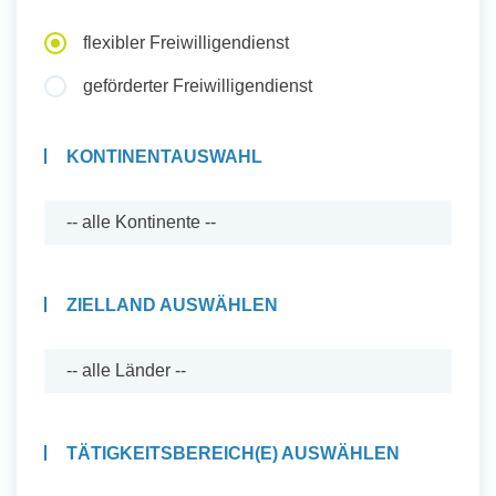
Auslandserfahrung Sammeln
flexibler Freiwilligendienst
und Sozial Engagieren
geförderter Freiwilligendienst
KONTINENTAUSWAHL
Initiativbewerbung
ZIELLAND AUSWÄHLEN
TÄTIGKEITSBEREICH(E) AUSWÄHLEN
Auslandserfahrung Sammeln