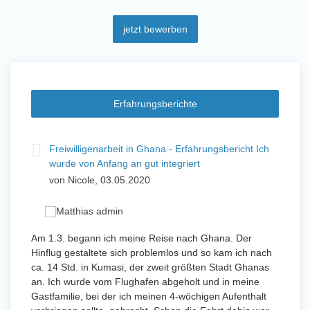
jetzt bewerben
Erfahrungsberichte
t
Freiwilligenarbeit in Ghana - Erfahrungsbericht Ich
Fre
wurde von Anfang an gut integriert
Wo
von Nicole, 03.05.2020
vo
 mit
Am 1.3. begann ich meine Reise nach Ghana. Der
Von Jan
Hinflug gestaltete sich problemlos und so kam ich nach
Uttarad
n ihr
ca. 14 Std. in Kumasi, der zweit größten Stadt Ghanas
Anfang
an. Ich wurde vom Flughafen abgeholt und in meine
wurde 
Gastfamilie, bei der ich meinen 4-wöchigen Aufenthalt
Freiwil