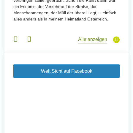
verbringen sollte, gebracht. Schon die Fahrt dahin war
meinem
ein Erlebnis, der Verkehr auf der Straße, die
Sobald 
eidern
Menschenmengen, der Müll der überall liegt,….einfach
Sorgen
 und
alles anders als in meinem Heimatland Österreich.
wurde. 
 Tanz,
in Basi
sche
Gruppen
derem
Alle anzeigen
Welt Sicht auf Facebook