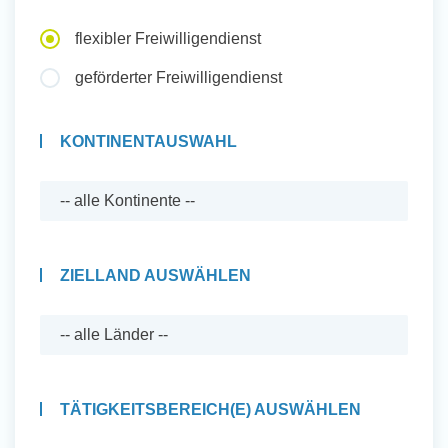
Auslandserfahrung Sammeln
flexibler Freiwilligendienst
und Sozial Engagieren
geförderter Freiwilligendienst
KONTINENTAUSWAHL
Initiativbewerbung
ZIELLAND AUSWÄHLEN
TÄTIGKEITSBEREICH(E) AUSWÄHLEN
Auslandserfahrung Sammeln