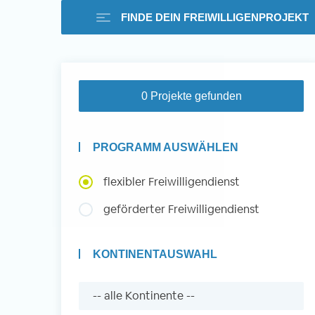
FINDE DEIN FREIWILLIGENPROJEKT
Freiwilligenarbeit i
0 Projekte gefunden
Ausland -
PROGRAMM AUSWÄHLEN
Erfahrungsberichte
flexibler Freiwilligendienst
geförderter Freiwilligendienst
Erfahrungsberichte
KONTINENTAUSWAHL