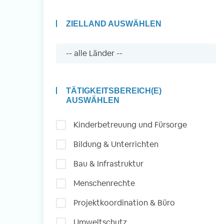
ZIELLAND AUSWÄHLEN
Auslandserfahrung
Sammeln und Sozia
Engagieren
TÄTIGKEITSBEREICH(E)
AUSWÄHLEN
Kinderbetreuung und Fürsorge
Initiativbewerbung
Bildung & Unterrichten
Bau & Infrastruktur
Menschenrechte
Projektkoordination & Büro
Umweltschutz