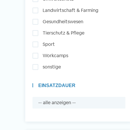
Landwirtschaft & Farming
Auslandserfahrung
Gesundheitswesen
Sammeln und Sozia
Tierschutz & Pflege
Engagieren
Sport
Workcamps
Initiativbewerbung
sonstige
EINSATZDAUER