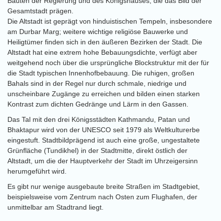
Bauten der Regierung und des Königshauses, die das Bild der
Gesamtstadt prägen.
Die Altstadt ist geprägt von hinduistischen Tempeln, insbesondere
am Durbar Marg; weitere wichtige religiöse Bauwerke und
Heiligtümer finden sich in den äußeren Bezirken der Stadt. Die
Altstadt hat eine extrem hohe Bebauungsdichte, verfügt aber
weitgehend noch über die ursprüngliche Blockstruktur mit der für
die Stadt typischen Innenhofbebauung. Die ruhigen, großen
Bahals sind in der Regel nur durch schmale, niedrige und
unscheinbare Zugänge zu erreichen und bilden einen starken
Kontrast zum dichten Gedränge und Lärm in den Gassen.
Das Tal mit den drei Königsstädten Kathmandu, Patan und
Bhaktapur wird von der UNESCO seit 1979 als Weltkulturerbe
eingestuft. Stadtbildprägend ist auch eine große, ungestaltete
Grünfläche (Tundikhel) in der Stadtmitte, direkt östlich der
Altstadt, um die der Hauptverkehr der Stadt im Uhrzeigersinn
herumgeführt wird.
Es gibt nur wenige ausgebaute breite Straßen im Stadtgebiet,
beispielsweise vom Zentrum nach Osten zum Flughafen, der
unmittelbar am Stadtrand liegt.