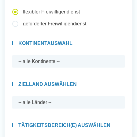
Auslandserfahrung Sammeln
flexibler Freiwilligendienst
und Sozial Engagieren
geförderter Freiwilligendienst
KONTINENTAUSWAHL
Initiativbewerbung
ZIELLAND AUSWÄHLEN
TÄTIGKEITSBEREICH(E) AUSWÄHLEN
Auslandserfahrung Sammeln