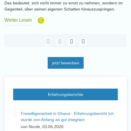
Das bedeutet, sich nicht immer zu ernst zu nehmen, sondern im
Gegenteil, über seinen eigenen Schatten hinauszuspringen.
Weiter Lesen
jetzt bewerben
Erfahrungsberichte
t
Freiwilligenarbeit in Ghana - Erfahrungsbericht Ich
Fre
wurde von Anfang an gut integriert
Wo
von Nicole, 03.05.2020
vo