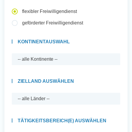
Auslandserfahrung Sammeln
flexibler Freiwilligendienst
und Sozial Engagieren
geförderter Freiwilligendienst
KONTINENTAUSWAHL
Initiativbewerbung
ZIELLAND AUSWÄHLEN
TÄTIGKEITSBEREICH(E) AUSWÄHLEN
Auslandserfahrung Sammeln