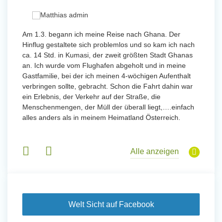
 mit
Am 1.3. begann ich meine Reise nach Ghana. Der
Von Jan
Hinflug gestaltete sich problemlos und so kam ich nach
Uttarad
n ihr
ca. 14 Std. in Kumasi, der zweit größten Stadt Ghanas
Anfang
an. Ich wurde vom Flughafen abgeholt und in meine
wurde 
Gastfamilie, bei der ich meinen 4-wöchigen Aufenthalt
Freiwil
verbringen sollte, gebracht. Schon die Fahrt dahin war
meinem
ein Erlebnis, der Verkehr auf der Straße, die
Sobald 
eidern
Menschenmengen, der Müll der überall liegt,….einfach
Sorgen
 und
alles anders als in meinem Heimatland Österreich.
wurde. 
 Tanz,
in Basi
sche
Gruppen
derem
Alle anzeigen
Welt Sicht auf Facebook