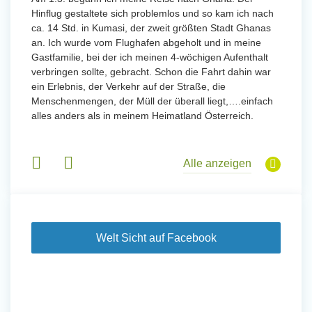
Hinflug gestaltete sich problemlos und so kam ich nach
Uttarad
n ihr
ca. 14 Std. in Kumasi, der zweit größten Stadt Ghanas
Anfang
an. Ich wurde vom Flughafen abgeholt und in meine
wurde 
Gastfamilie, bei der ich meinen 4-wöchigen Aufenthalt
Freiwil
verbringen sollte, gebracht. Schon die Fahrt dahin war
meinem
ein Erlebnis, der Verkehr auf der Straße, die
Sobald 
eidern
Menschenmengen, der Müll der überall liegt,….einfach
Sorgen
 und
alles anders als in meinem Heimatland Österreich.
wurde. 
 Tanz,
in Basi
sche
Gruppen
derem
Alle anzeigen
Welt Sicht auf Facebook