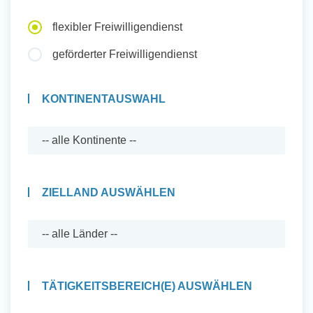
Auslandserfahrung Sammeln
flexibler Freiwilligendienst
und Sozial Engagieren
geförderter Freiwilligendienst
KONTINENTAUSWAHL
Initiativbewerbung
ZIELLAND AUSWÄHLEN
TÄTIGKEITSBEREICH(E) AUSWÄHLEN
Auslandserfahrung Sammeln