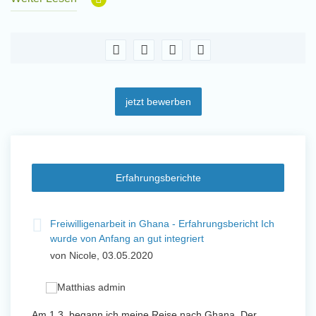
jetzt bewerben
Erfahrungsberichte
t
Freiwilligenarbeit in Ghana - Erfahrungsbericht Ich
Fre
wurde von Anfang an gut integriert
Wo
von Nicole, 03.05.2020
vo
 mit
Am 1.3. begann ich meine Reise nach Ghana. Der
Von Jan