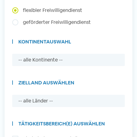
flexibler Freiwilligendienst
Auslandserfahrung Sammeln
geförderter Freiwilligendienst
und Sozial Engagieren
KONTINENTAUSWAHL
Initiativbewerbung
ZIELLAND AUSWÄHLEN
TÄTIGKEITSBEREICH(E) AUSWÄHLEN
Auslandserfahrung Sammeln