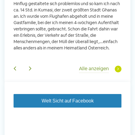
Hinflug gestaltete sich problemlos und so kam ich nach
Uttara
n ihr
ca. 14 Std. in Kumasi, der zweit größten Stadt Ghanas
Anfang
m
an. Ich wurde vom Flughafen abgeholt und in meine
wurde 
Gastfamilie, bei der ich meinen 4-wöchigen Aufenthalt
Freiwil
verbringen sollte, gebracht. Schon die Fahrt dahin war
meinem
ein Erlebnis, der Verkehr auf der Straße, die
Sobald 
leidern
Menschenmengen, der Müll der überall liegt,….einfach
Sorgen
 und
alles anders als in meinem Heimatland Österreich.
wurde. 
Tanz,
in Basi
sche
Gruppen
derem
Alle anzeigen
Welt Sicht auf Facebook