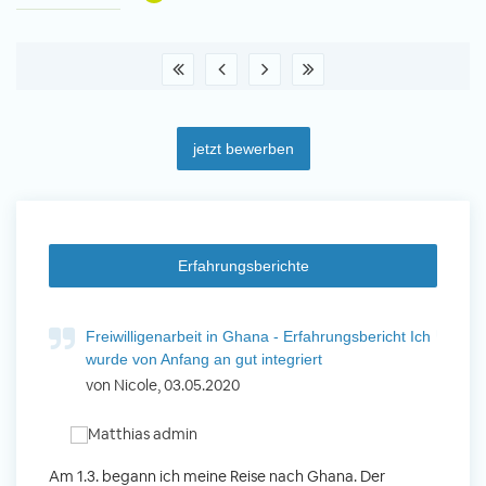
jetzt bewerben
Erfahrungsberichte
ht
Freiwilligenarbeit in Ghana - Erfahrungsbericht Ich
F
wurde von Anfang an gut integriert
W
von Nicole, 03.05.2020
v
 mit
Am 1.3. begann ich meine Reise nach Ghana. Der
Von Jan