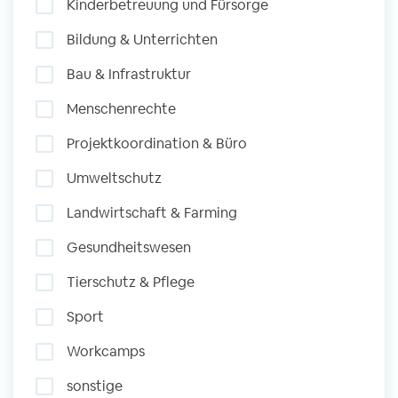
Kinderbetreuung und Fürsorge
und Sozial Engagieren
Bildung & Unterrichten
Bau & Infrastruktur
Initiativbewerbung
Menschenrechte
Projektkoordination & Büro
Umweltschutz
Landwirtschaft & Farming
Gesundheitswesen
Tierschutz & Pflege
Sport
Workcamps
sonstige