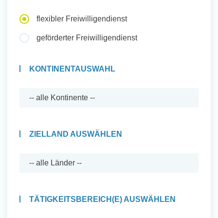
Auslandserfahrung Sammeln
flexibler Freiwilligendienst
und Sozial Engagieren
geförderter Freiwilligendienst
KONTINENTAUSWAHL
Initiativbewerbung
ZIELLAND AUSWÄHLEN
TÄTIGKEITSBEREICH(E) AUSWÄHLEN
Auslandserfahrung Sammeln