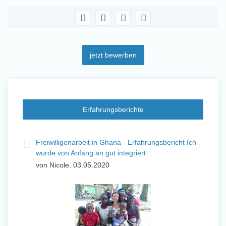
jetzt bewerben
Erfahrungsberichte
t
Freiwilligenarbeit in Ghana - Erfahrungsbericht Ich
Fre
wurde von Anfang an gut integriert
Wo
von Nicole, 03.05.2020
vo
 mit
Von Jan
Uttarad