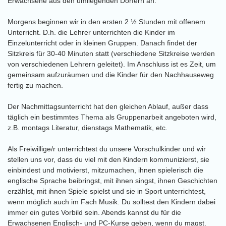
Erwachsene aus den umliegenden Dörfern an.
Morgens beginnen wir in den ersten 2 ½ Stunden mit offenem
Unterricht. D.h. die Lehrer unterrichten die Kinder im
Einzelunterricht oder in kleinen Gruppen. Danach findet der
Sitzkreis für 30-40 Minuten statt (verschiedene Sitzkreise werden
von verschiedenen Lehrern geleitet). Im Anschluss ist es Zeit, um
gemeinsam aufzuräumen und die Kinder für den Nachhauseweg
fertig zu machen.
Der Nachmittagsunterricht hat den gleichen Ablauf, außer dass
täglich ein bestimmtes Thema als Gruppenarbeit angeboten wird,
z.B. montags Literatur, dienstags Mathematik, etc.
Als Freiwillige/r unterrichtest du unsere Vorschulkinder und wir
stellen uns vor, dass du viel mit den Kindern kommunizierst, sie
einbindest und motivierst, mitzumachen, ihnen spielerisch die
englische Sprache beibringst, mit ihnen singst, ihnen Geschichten
erzählst, mit ihnen Spiele spielst und sie in Sport unterrichtest,
wenn möglich auch im Fach Musik. Du solltest den Kindern dabei
immer ein gutes Vorbild sein. Abends kannst du für die
Erwachsenen Englisch- und PC-Kurse geben, wenn du magst.