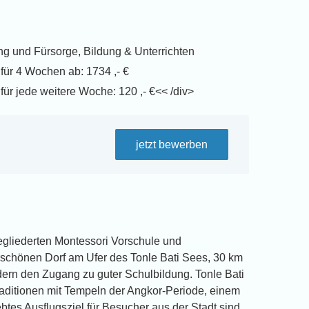
g und Fürsorge, Bildung & Unterrichten
ür 4 Wochen ab: 1734 ,- €
ür jede weitere Woche: 120 ,- €<< /div>
jetzt bewerben
gegliederten Montessori Vorschule und
schönen Dorf am Ufer des Tonle Bati Sees, 30 km
ern den Zugang zu guter Schulbildung. Tonle Bati
 Traditionen mit Tempeln der Angkor-Periode, einem
es Ausflugsziel für Besucher aus der Stadt sind.