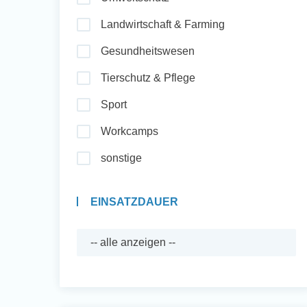
Landwirtschaft & Farming
Auslandserfahrung
Gesundheitswesen
Sammeln und Sozia
Tierschutz & Pflege
Engagieren
Sport
Workcamps
Initiativbewerbung
sonstige
EINSATZDAUER