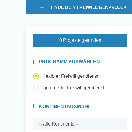
FINDE DEIN FREIWILLIGENPROJEKT
Freiwilligenarbeit i
0 Projekte gefunden
Ausland -
PROGRAMM AUSWÄHLEN
Erfahrungsberichte
flexibler Freiwilligendienst
geförderter Freiwilligendienst
Erfahrungsberichte
KONTINENTAUSWAHL