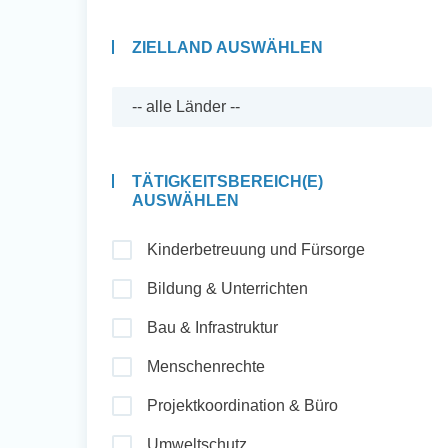
ZIELLAND AUSWÄHLEN
Auslandserfahrung
Sammeln und Sozia
Engagieren
TÄTIGKEITSBEREICH(E)
AUSWÄHLEN
Kinderbetreuung und Fürsorge
Initiativbewerbung
Bildung & Unterrichten
Bau & Infrastruktur
Menschenrechte
Projektkoordination & Büro
Umweltschutz