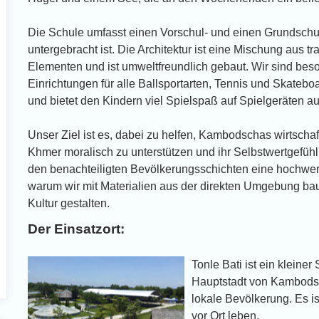
Die Schule umfasst einen Vorschul- und einen Grundschu
untergebracht ist. Die Architektur ist eine Mischung aus 
l
Elementen und ist umweltfreundlich gebaut. Wir sind bes
Einrichtungen für alle Ballsportarten, Tennis und Skateboa
und bietet den Kindern viel Spielspaß auf Spielgeräten au
Unser Ziel ist es, dabei zu helfen, Kambodschas wirtschaf
Khmer moralisch zu unterstützen und ihr Selbstwertgefühl
den benachteiligten Bevölkerungsschichten eine hochwert
warum wir mit Materialien aus der direkten Umgebung bau
Kultur gestalten.
Der Einsatzort:
Tonle Bati ist ein klein
Hauptstadt von Kambodsch
lokale Bevölkerung. Es is
vor Ort leben.