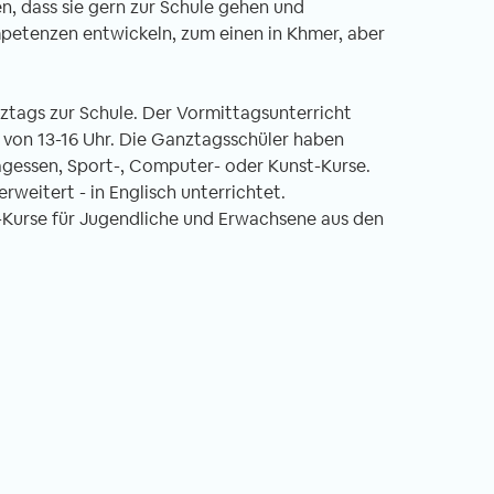
en, dass sie gern zur Schule gehen und
 sich jeder
Monaten hier in Swedru fast täglich hör
mpetenzen entwickeln, zum einen in Khmer, aber
otorisierte
ist „Welcome“. Meine Nachbarn sagen es
it seinem eigenen
fremde Menschen in der Stadt und die
setzten zu wollen.
liebe Frau mit ihrem Verkaufsstand auf
tags zur Schule. Der Vormittagsunterricht
t mal etwas
dem Weg zu meiner kleinen Schule
t von 13-16 Uhr. Die Ganztagsschüler haben
rräder und auch
begrüßt mich so zu jeder Uhrzeit.
agessen, Sport-, Computer- oder Kunst-Kurse.
m in ca. 5 cm
weitert - in Englisch unterrichtet.
hen.
C-Kurse für Jugendliche und Erwachsene aus den