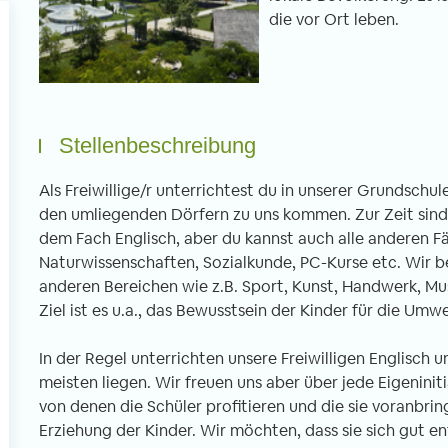
die vor Ort leben.
Freiwilligenarbeit in Thailand -
Freiwilligenarbe
Stellenbeschreibung
Erfahrungsbericht 6 Wochen
Erfahrungsberic
Unterrichten im Norden Thailands
tibetischen Klos
Als Freiwillige/r unterrichtest du in unserer Grundschul
von Imke, 02.04.2020
von Christian, 01
den umliegenden Dörfern zu uns kommen. Zur Zeit sind e
dem Fach Englisch, aber du kannst auch alle anderen Fä
Naturwissenschaften, Sozialkunde, PC-Kurse etc. Wir b
anderen Bereichen wie z.B. Sport, Kunst, Handwerk, M
n Januar bis Ende Februar half ich in
Mein dreiwöchiger Fre
Ziel ist es u.a., das Bewusstsein der Kinder für die Umw
ner Schule in Uttaradit beim
führte mich ins ferne
glischunterrichten mit. Direkt von
gesagt in ein tibetis
In der Regel unterrichten unsere Freiwilligen Englisch u
fang an fühlte ich mich sehr
nordöstlichen Stadt
meisten liegen. Wir freuen uns aber über jede Eigeninit
llkommen und mir wurde sowohl vom
Bereits bei der Anku
von denen die Schüler profitieren und die sie voranbrin
treuer als auch von den anderen
wird man als Europäe
Erziehung der Kinder. Wir möchten, dass sie sich gut e
eiwilligen geholfen mich zu recht zu
anderen Welt konfron