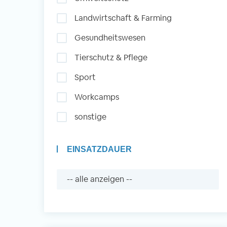
Landwirtschaft & Farming
Auslandserfahrung
Gesundheitswesen
Sammeln und Sozia
Tierschutz & Pflege
Engagieren
Sport
Workcamps
Initiativbewerbung
sonstige
EINSATZDAUER