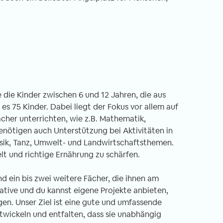
it in Nepal -
Freiwilligenarbeit in Ghana -
ht Unterrichten im
Erfahrungsbericht Ein Land zum
ter
Verlieben
e die Kinder zwischen 6 und 12 Jahren, die aus
.03.2020
von Annika, 06.02.2020
s 75 Kinder. Dabei liegt der Fokus vor allem auf
cher unterrichten, wie z.B. Mathematik,
enötigen auch Unterstützung bei Aktivitäten in
usik, Tanz, Umwelt- und Landwirtschaftsthemen.
iwilligen-Einsatz
Singende Frauen, die dich am Flughafen
elt und richtige Ernährung zu schärfen.
 Nepal – genauer
auf der Toilette begrüßen? This is Ghan
ches Kloster am
for you! Ein Satz, den man immer wiede
nd ein bis zwei weitere Fächer, die ihnen am
rand Kathmandus.
hört, wenn absurde Dinge passieren od
iative und du kannst eigene Projekte anbieten,
nft in Kathmandu
man einfach so sehr schwitzt, dass man
gen. Unser Ziel ist eine gute und umfassende
r mit einer komplett
wie frisch geduscht aussieht. Ein andere
ntwickeln und entfalten, dass sie unabhängig
tiert. Obwohl
Wort, welches ich seit meinen drei