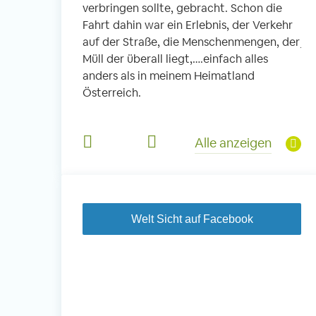
verbringen sollte, gebracht. Schon die
fi
 Schule. In
Fahrt dahin war ein Erlebnis, der Verkehr
ic
die Kleinen, es
auf der Straße, die Menschenmengen, der
je
 und Kinder aus
Müll der überall liegt,….einfach alles
So
Viel Musik,
anders als in meinem Heimatland
he
s Mittagessen
Österreich.
un
e haben diesen
Jä
derem für mich
di
Alle anzeigen
je
Welt Sicht auf Facebook