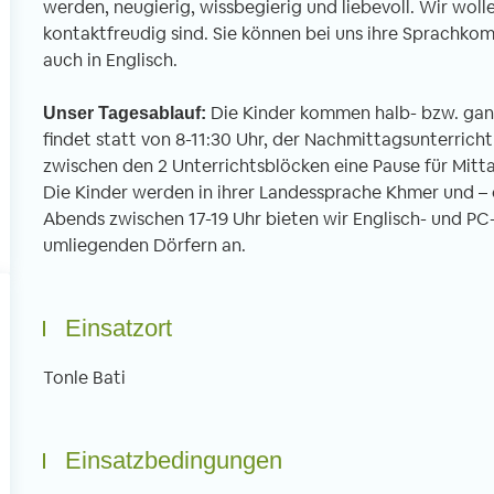
werden, neugierig, wissbegierig und liebevoll. Wir woll
nden. An meinem ersten Schultag war
Linksverkehr – scheint
kontaktfreudig sind. Sie können bei uns ihre Sprachko
h nervös und gespannt. Sobald ich
motorisierte und unm
auch in Englisch.
doch in der Schule war verflogen alle
Verkehrsteilnehmer m
rgen, weil ich von jedem offen und
Verkehrssystem durch
Die Kinder kommen halb- bzw. ganz
Unser Tagesablauf:
rzlich begrüßt wurde. Wir
Man muss sich da ers
findet statt von 8-11:30 Uhr, der Nachmittagsunterrich
terrichteten vor allem die 3 bis 6
gewöhnen, dass Moto
zwischen den 2 Unterrichtsblöcken eine Pause für Mitt
hrigen in Basic English. Dafür teilen wir
Autos hupend an eine
Die Kinder werden in ihrer Landessprache Khmer und – er
e Klassen in kleinere Gruppen auf mit
Abstand vorbeirausc
Abends zwischen 17-19 Uhr bieten wir Englisch- und P
weils einem Freiwilligen.
umliegenden Dörfern an.
Einsatzort
Tonle Bati
Einsatzbedingungen