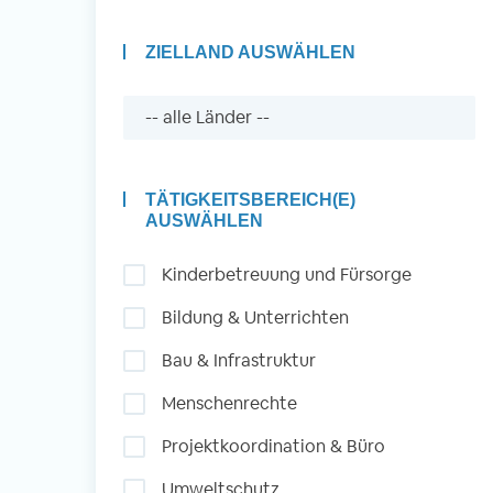
ZIELLAND AUSWÄHLEN
Auslandserfahrung
Sammeln und Sozia
Engagieren
TÄTIGKEITSBEREICH(E)
AUSWÄHLEN
Kinderbetreuung und Fürsorge
Initiativbewerbung
Bildung & Unterrichten
Bau & Infrastruktur
Menschenrechte
Projektkoordination & Büro
Umweltschutz