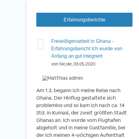
Erfahrungsberichte
 Nepal -
Freiwilligenarbeit in Ghana -
inder betreuen
Erfahrungsbericht Ich wurde von
Anfang an gut integriert
von Nicole, 03.05.2020
okhara, Nepal
 Kindern
Am 1.3. begann ich meine Reise nach
Vo
n
Ghana. Der Hinflug gestaltete sich
ei
r Schule
problemlos und so kam ich nach ca. 14
En
g- und
Std. in Kumasi, der zweit größten Stadt
An
 gemeinsam
Ghanas an. Ich wurde vom Flughafen
wi
abgeholt und in meine Gastfamilie, bei
Be
der ich meinen 4-wöchigen Aufenthalt
Fr
r Reise war der