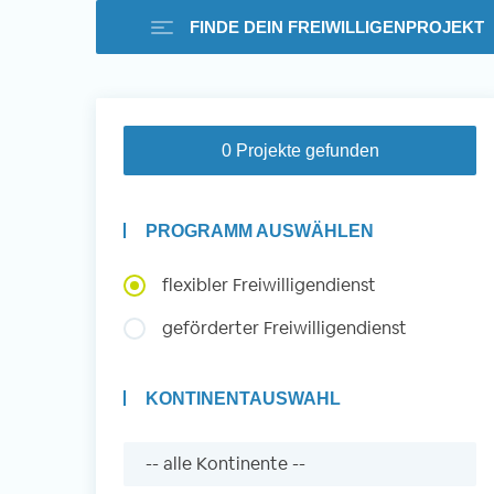
FINDE DEIN FREIWILLIGENPROJEKT
Freiwilligenarbeit i
0 Projekte gefunden
Ausland -
PROGRAMM AUSWÄHLEN
Erfahrungsberichte
flexibler Freiwilligendienst
geförderter Freiwilligendienst
Erfahrungsberichte
KONTINENTAUSWAHL