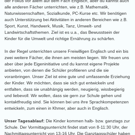
der Fokus vor allem auf dem Fach Englisch, aber du kannst auch
alle anderen Fächer unterrichten, wie z.B. Mathematik,
Naturwissenschaften, Sozialkunde, PC-Kurse etc. Wir benötigen
auch Unterstützung bei Aktivitäten in anderen Bereichen wie z.B.
Sport, Kunst, Handwerk, Musik, Tanz, Umwelt- und
Landwirtschaftsthemen. Ziel ist es u.a., das Bewusstsein der
Kinder für die Umwelt und richtige Ernährung zu schärfen.
In der Regel unterrichten unsere Freiwilligen Englisch und ein bis
zwei weitere Fächer, die ihnen am meisten liegen. Wir freuen uns
aber über jede Eigeninitiative und du kannst eigene Projekte
anbieten, von denen die Schüler profitieren und die sie
voranbringen. Unser Ziel ist eine gute und umfassende Erziehung
der Kinder. Wir möchten, dass sie sich gut entwickeln und
entfalten, dass sie unabhängig werden, neugierig, wissbegierig
und liebevoll. Wir wollen, dass sie gern zur Schule gehen und
kontaktfreudig sind. Sie können bei uns ihre Sprachkompetenzen
entwickeln, zum einen in Khmer, aber auch in Englisch.
Unser Tagesablauf:
Die Kinder kommen halb- bzw. ganztags zur
Schule. Der Vormittagsunterricht findet statt von 8-11:30 Uhr, der
Nachmittagsunterricht von 13-16 Uhr. Die Ganztagsschüler haben