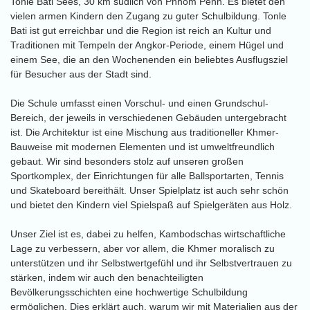
Tonle Bati Sees, 30 km südlich von Phnom Penh. Es bietet den
vielen armen Kindern den Zugang zu guter Schulbildung. Tonle
Bati ist gut erreichbar und die Region ist reich an Kultur und
Traditionen mit Tempeln der Angkor-Periode, einem Hügel und
einem See, die an den Wochenenden ein beliebtes Ausflugsziel
für Besucher aus der Stadt sind.
Die Schule umfasst einen Vorschul- und einen Grundschul-
Bereich, der jeweils in verschiedenen Gebäuden untergebracht
ist. Die Architektur ist eine Mischung aus traditioneller Khmer-
Bauweise mit modernen Elementen und ist umweltfreundlich
gebaut. Wir sind besonders stolz auf unseren großen
Sportkomplex, der Einrichtungen für alle Ballsportarten, Tennis
und Skateboard bereithält. Unser Spielplatz ist auch sehr schön
und bietet den Kindern viel Spielspaß auf Spielgeräten aus Holz.
Unser Ziel ist es, dabei zu helfen, Kambodschas wirtschaftliche
Lage zu verbessern, aber vor allem, die Khmer moralisch zu
unterstützen und ihr Selbstwertgefühl und ihr Selbstvertrauen zu
stärken, indem wir auch den benachteiligten
Bevölkerungsschichten eine hochwertige Schulbildung
ermöglichen. Dies erklärt auch, warum wir mit Materialien aus der