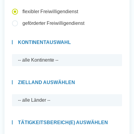
Auslandserfahrung Sammeln
flexibler Freiwilligendienst
und Sozial Engagieren
geförderter Freiwilligendienst
KONTINENTAUSWAHL
Initiativbewerbung
ZIELLAND AUSWÄHLEN
TÄTIGKEITSBEREICH(E) AUSWÄHLEN
Auslandserfahrung Sammeln