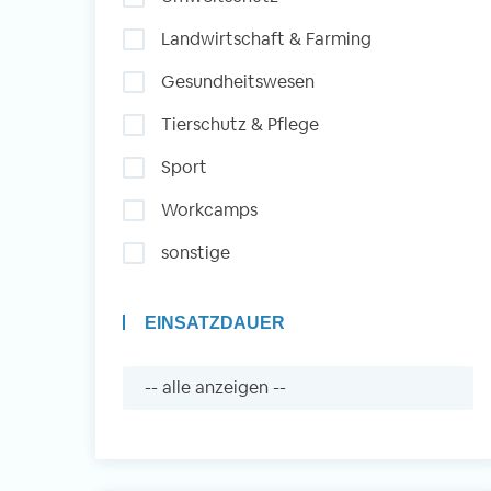
Landwirtschaft & Farming
Auslandserfahrung
Gesundheitswesen
Sammeln und Sozia
Tierschutz & Pflege
Engagieren
Sport
Workcamps
Initiativbewerbung
sonstige
EINSATZDAUER