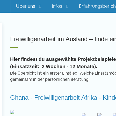
Über uns
Infos
Erfahrungsberich
m
Freiwilligenarbeit im Ausland – finde ei
Hier findest du ausgewählte Projektbeispiele 
(Einsatzzeit: 2 Wochen - 12 Monate).
Die Übersicht ist ein erster Einstieg. Welche Einsatzmögl
gemeinsam in der persönlichen Beratung.
Ghana - Freiwilligenarbeit Afrika - Kin