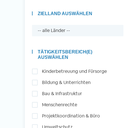
ZIELLAND AUSWÄHLEN
Auslandserfahrung
Sammeln und Sozia
Engagieren
TÄTIGKEITSBEREICH(E)
AUSWÄHLEN
Kinderbetreuung und Fürsorge
Initiativbewerbung
Bildung & Unterrichten
Bau & Infrastruktur
Menschenrechte
Projektkoordination & Büro
Umweltschutz