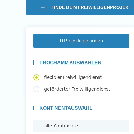
FINDE DEIN FREIWILLIGENPROJEKT
Freiwilligenarbeit i
0 Projekte gefunden
Ausland -
PROGRAMM AUSWÄHLEN
Erfahrungsberichte
flexibler Freiwilligendienst
geförderter Freiwilligendienst
Erfahrungsberichte
KONTINENTAUSWAHL