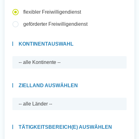
Auslandserfahrung Sammeln
flexibler Freiwilligendienst
und Sozial Engagieren
geförderter Freiwilligendienst
KONTINENTAUSWAHL
Initiativbewerbung
ZIELLAND AUSWÄHLEN
TÄTIGKEITSBEREICH(E) AUSWÄHLEN
Auslandserfahrung Sammeln