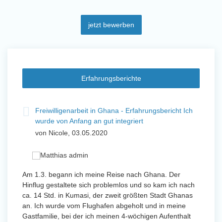
jetzt bewerben
Erfahrungsberichte
t
Freiwilligenarbeit in Ghana - Erfahrungsbericht Ich
Fre
wurde von Anfang an gut integriert
Wo
von Nicole, 03.05.2020
vo
 mit
Am 1.3. begann ich meine Reise nach Ghana. Der
Von Jan
Hinflug gestaltete sich problemlos und so kam ich nach
Uttarad
n ihr
ca. 14 Std. in Kumasi, der zweit größten Stadt Ghanas
Anfang
an. Ich wurde vom Flughafen abgeholt und in meine
wurde 
Gastfamilie, bei der ich meinen 4-wöchigen Aufenthalt
Freiwil