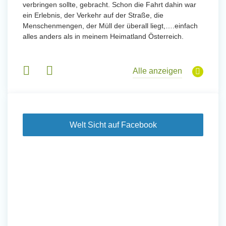
verbringen sollte, gebracht. Schon die Fahrt dahin war
meinem
ein Erlebnis, der Verkehr auf der Straße, die
Sobald 
eidern
Menschenmengen, der Müll der überall liegt,….einfach
Sorgen
 und
alles anders als in meinem Heimatland Österreich.
wurde. 
 Tanz,
in Basi
sche
Gruppen
derem
Alle anzeigen
Welt Sicht auf Facebook