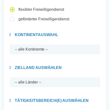
Auslandserfahrung Sammeln
flexibler Freiwilligendienst
und Sozial Engagieren
geförderter Freiwilligendienst
KONTINENTAUSWAHL
Initiativbewerbung
ZIELLAND AUSWÄHLEN
TÄTIGKEITSBEREICH(E) AUSWÄHLEN
Auslandserfahrung Sammeln