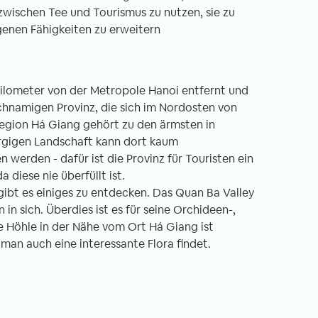
wischen Tee und Tourismus zu nutzen, sie zu
genen Fähigkeiten zu erweitern
ilometer von der Metropole Hanoi entfernt und
it in Nepal -
Freiwilligenarbeit in Ghana -
chnamigen Provinz, die sich im Nordosten von
ht Unterrichten im
Erfahrungsbericht Ein Land zum
egion Há Giang gehört zu den ärmsten in
ter
Verlieben
gigen Landschaft kann dort kaum
.03.2020
von Annika, 06.02.2020
 werden - dafür ist die Provinz für Touristen ein
a diese nie überfüllt ist.
gibt es einiges zu entdecken. Das Quan Ba Valley
iwilligen-Einsatz
Singende Frauen, die dich am Flughafen
n sich. Überdies ist es für seine Orchideen-,
 Nepal – genauer
auf der Toilette begrüßen? This is Ghan
ne Höhle in der Nähe vom Ort Há Giang ist
ches Kloster am
for you! Ein Satz, den man immer wiede
man auch eine interessante Flora findet.
rand Kathmandus.
hört, wenn absurde Dinge passieren od
nft in Kathmandu
man einfach so sehr schwitzt, dass man
r mit einer komplett
wie frisch geduscht aussieht. Ein andere
tiert. Obwohl
Wort, welches ich seit meinen drei