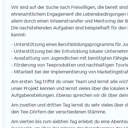
nden. An meinem ersten Schultag war
Linksverkehr – scheint
Wir sind auf der Suche nach Freiwilligen, die bereit sin
h nervös und gespannt. Sobald ich
motorisierte und unm
ehrenamtlichem Engagement die Lebensbedingungen vor
doch in der Schule war verflogen alle
Verkehrsteilnehmer m
allem durch einen Wissenstransfer und Mentoring der 
rgen, weil ich von jedem offen und
Verkehrssystem durch
Die nachstehenden Aufgaben sind beispielhaft für den E
rzlich begrüßt wurde. Wir
Man muss sich da ers
kannst:
terrichteten vor allem die 3 bis 6
gewöhnen, dass Moto
hrigen in Basic English. Dafür teilen wir
- Unterstützung eines Berufsbildungsprogramms für Ju
Autos hupend an eine
e Klassen in kleinere Gruppen auf mit
- Unterstützung bei der Entwicklung lokaler Unterneh
Abstand vorbeirausc
weils einem Freiwilligen.
- Ausstattung von Jugendlichen mit benötigten Fähigk
- Förderung von Teeprodukten und nachhaltigen Touri
- Mitarbeit bei der Implementierung von Marketingstra
Am ersten Tag triffst du unser Team und lernst alle wic
unser Projekt kennen und lernst vieles über die lokalen
Aufgabenstellungen. Ebenso sprechen wir dir über dei
Am zweiten und dritten Tag lernst du sehr vieles über d
den Tee-Dörfern der verschiedenen Stämme.
Am vierten bis zum siebten Tag erlebst du eine Abente