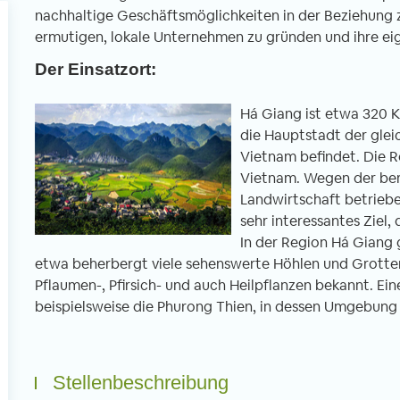
nachhaltige Geschäftsmöglichkeiten in der Beziehung z
ermutigen, lokale Unternehmen zu gründen und ihre ei
Der Einsatzort:
Há Giang ist etwa 320 K
Freiwilligenarbeit in Thailand -
Freiwilligenarbe
die Hauptstadt der glei
Erfahrungsbericht 6 Wochen
Erfahrungsberic
Vietnam befindet. Die R
Unterrichten im Norden Thailands
tibetischen Klos
Vietnam. Wegen der ber
von Imke, 02.04.2020
von Christian, 01
Landwirtschaft betrieben
sehr interessantes Ziel, d
In der Region Há Giang 
n Januar bis Ende Februar half ich in
Mein dreiwöchiger Fre
etwa beherbergt viele sehenswerte Höhlen und Grotten i
ner Schule in Uttaradit beim
führte mich ins ferne
Pflaumen-, Pfirsich- und auch Heilpflanzen bekannt. Ei
glischunterrichten mit. Direkt von
gesagt in ein tibetis
beispielsweise die Phurong Thien, in dessen Umgebung 
fang an fühlte ich mich sehr
nordöstlichen Stadt
llkommen und mir wurde sowohl vom
Bereits bei der Anku
treuer als auch von den anderen
wird man als Europäe
Stellenbeschreibung
eiwilligen geholfen mich zu recht zu
anderen Welt konfron