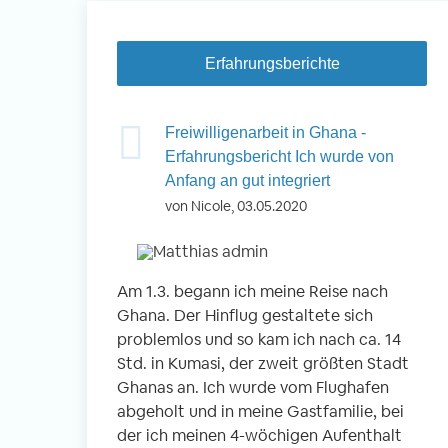
Erfahrungsberichte
 Nepal -
Freiwilligenarbeit in Ghana -
inder betreuen
Erfahrungsbericht Ich wurde von
Anfang an gut integriert
von Nicole, 03.05.2020
okhara, Nepal
 Kindern
Am 1.3. begann ich meine Reise nach
Vo
n
Ghana. Der Hinflug gestaltete sich
ei
r Schule
problemlos und so kam ich nach ca. 14
En
g- und
Std. in Kumasi, der zweit größten Stadt
An
 gemeinsam
Ghanas an. Ich wurde vom Flughafen
wi
abgeholt und in meine Gastfamilie, bei
Be
der ich meinen 4-wöchigen Aufenthalt
Fr
r Reise war der