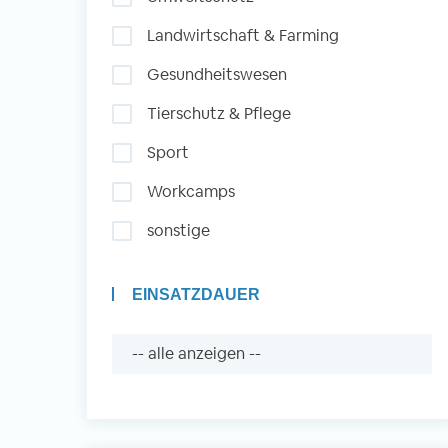
Landwirtschaft & Farming
Auslandserfahrung
Gesundheitswesen
Sammeln und Sozia
Tierschutz & Pflege
Engagieren
Sport
Workcamps
Initiativbewerbung
sonstige
EINSATZDAUER