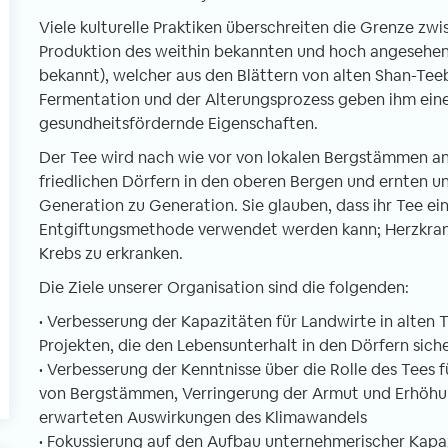
Viele kulturelle Praktiken überschreiten die Grenze zw
Produktion des weithin bekannten und hoch angesehene
bekannt), welcher aus den Blättern von alten Shan-Teeb
l
Fermentation und der Alterungsprozess geben ihm eine
gesundheitsfördernde Eigenschaften.
Der Tee wird nach wie vor von lokalen Bergstämmen an
friedlichen Dörfern in den oberen Bergen und ernten u
Generation zu Generation. Sie glauben, dass ihr Tee eine
Entgiftungsmethode verwendet werden kann; Herzkrankh
Krebs zu erkranken.
Die Ziele unserer Organisation sind die folgenden:
• Verbesserung der Kapazitäten für Landwirte in alten
Projekten, die den Lebensunterhalt in den Dörfern sich
• Verbesserung der Kenntnisse über die Rolle des Tees
von Bergstämmen, Verringerung der Armut und Erhöhu
erwarteten Auswirkungen des Klimawandels
• Fokussierung auf den Aufbau unternehmerischer Kapa