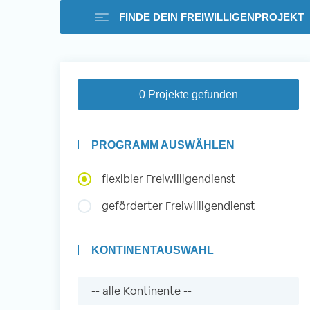
FINDE DEIN FREIWILLIGENPROJEKT
Freiwilligenarbeit i
0 Projekte gefunden
Ausland -
PROGRAMM AUSWÄHLEN
Erfahrungsberichte
flexibler Freiwilligendienst
geförderter Freiwilligendienst
Erfahrungsberichte
KONTINENTAUSWAHL