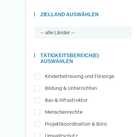
ZIELLAND AUSWÄHLEN
Auslandserfahrung
Sammeln und Sozia
Engagieren
TÄTIGKEITSBEREICH(E)
AUSWÄHLEN
Kinderbetreuung und Fürsorge
Initiativbewerbung
Bildung & Unterrichten
Bau & Infrastruktur
Menschenrechte
Projektkoordination & Büro
Umweltschutz