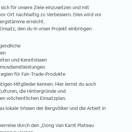
 sich jeder
Monaten hier in Swedru fast täglich hör
d sich für unsere Ziele einzusetzen und mit
otorisierte
ist „Welcome“. Meine Nachbarn sagen es
 Ort nachhaltig zu Verbessern. Dies wird vor
it seinem eigenen
fremde Menschen in der Stadt und die
Bergstämme erreicht.
setzten zu wollen.
liebe Frau mit ihrem Verkaufsstand auf
insatz, den du in unser Projekt einbringen
t mal etwas
dem Weg zu meiner kleinen Schule
rräder und auch
begrüßt mich so zu jeder Uhrzeit.
gendliche
m in ca. 5 cm
men
hen.
eiten und Kenntnissen
smusdienstleistungen
tegien für Fair-Trade-Produkte
htigen Mitglieder kennen. Hier lernst du auch
 Kulturen, die Hintergründe und
nen wöchentlichen Einsatzplan.
as lokale Wissen der Bergvölker und die Arbeit in
uerreise durch den „Dong Van Karst Plateau