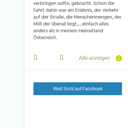
verbringen sollte, gebracht. Schon die
fi
 Schule. In
Fahrt dahin war ein Erlebnis, der Verkehr
ic
die Kleinen, es
auf der Straße, die Menschenmengen, der
je
 und Kinder aus
Müll der überall liegt,….einfach alles
So
Viel Musik,
anders als in meinem Heimatland
he
s Mittagessen
Österreich.
un
e haben diesen
Jä
derem für mich
di
Alle anzeigen
je
Welt Sicht auf Facebook