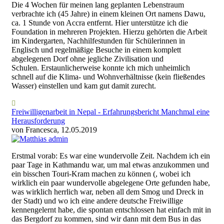
Die 4 Wochen für meinen lang geplanten Lebenstraum
verbrachte ich (45 Jahre) in einem kleinen Ort namens Dawu,
ca. 1 Stunde von Accra entfernt. Hier unterstütze ich die
Foundation in mehreren Projekten. Hierzu gehörten die Arbeit
im Kindergarten, Nachhilfestunden für Schülerinnen in
Englisch und regelmäßige Besuche in einem komplett
abgelegenen Dorf ohne jegliche Zivilisation und
Schulen. Erstaunlicherweise konnte ich mich unheimlich
schnell auf die Klima- und Wohnverhältnisse (kein fließendes
Wasser) einstellen und kam gut damit zurecht.
Freiwilligenarbeit in Nepal - Erfahrungsbericht Manchmal eine
Herausforderung
von Francesca, 12.05.2019
Erstmal vorab: Es war eine wundervolle Zeit. Nachdem ich ein
paar Tage in Kathmandu war, um mal etwas anzukommen und
ein bisschen Touri-Kram machen zu können (, wobei ich
wirklich ein paar wundervolle abgelegene Orte gefunden habe,
was wirklich herrlich war, neben all dem Smog und Dreck in
der Stadt) und wo ich eine andere deutsche Freiwillige
kennengelernt habe, die spontan entschlossen hat einfach mit in
das Bergdorf zu kommen, sind wir dann mit dem Bus in das