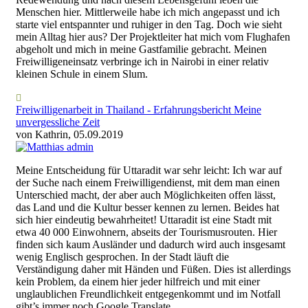
Menschen hier. Mittlerweile habe ich mich angepasst und ich
starte viel entspannter und ruhiger in den Tag. Doch wie sieht
mein Alltag hier aus? Der Projektleiter hat mich vom Flughafen
abgeholt und mich in meine Gastfamilie gebracht. Meinen
Freiwilligeneinsatz verbringe ich in Nairobi in einer relativ
kleinen Schule in einem Slum.
Freiwilligenarbeit in Thailand - Erfahrungsbericht Meine
unvergessliche Zeit
von Kathrin, 05.09.2019
Meine Entscheidung für Uttaradit war sehr leicht: Ich war auf
der Suche nach einem Freiwilligendienst, mit dem man einen
Unterschied macht, der aber auch Möglichkeiten offen lässt,
das Land und die Kultur besser kennen zu lernen. Beides hat
sich hier eindeutig bewahrheitet! Uttaradit ist eine Stadt mit
etwa 40 000 Einwohnern, abseits der Tourismusrouten. Hier
finden sich kaum Ausländer und dadurch wird auch insgesamt
wenig Englisch gesprochen. In der Stadt läuft die
Verständigung daher mit Händen und Füßen. Dies ist allerdings
kein Problem, da einem hier jeder hilfreich und mit einer
unglaublichen Freundlichkeit entgegenkommt und im Notfall
gibt’s immer noch Google Translate.