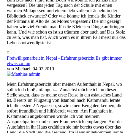
vergessen? Die uns jeden Tag nach der Schule mit einen
warmen Mittagessen und einem liebevollem Lächeln in der
Bibliothek erwartete? Oder wie könnte ich jemals die Kinder
der Primaria in Alto de los Mores vergessen? Die mir gezeigt
haben wie viel Freude man für die Kleinsten Dinge aufbringen
kann. Und wie schön es ist zu träumen aber auch auf Das Stolz
zu sein, was man hat. Auch wenn es in ihrem Fall meist nur das
Lebensnotwendigste ist.
Freiwilligenarbeit in Nepal - Erfahrungsbericht Es gibt immer
etwas zu tun
von Michael, 04.02.2019
Mein Erfahrungsbericht über meinen Aufenthalt in Nepal, wo
soll ich da bloß anfangen.... Zunächst möchte ich an dieser
Stelle sagen, dass es meine erste Reise in ein asiatisches Land
ist. Bereits im Flugzeug von Istanbul nach Kathmandu lernte
ich die ersten 2 Nepalesen, sowie einen Bengalen kennen, die
sofort freundlich und hilfsbereit waren. Am Flughafen in
Kathmandu angekommen wurde ich von meinem
Ansprechpartner und seiner Frau herzlich empfangen. Auf der
Autofahrt in ihr Haus erzählten sie mir bereits etwas über das
Land, die Stadt und die Gegend. Im Haus angekommen lernte