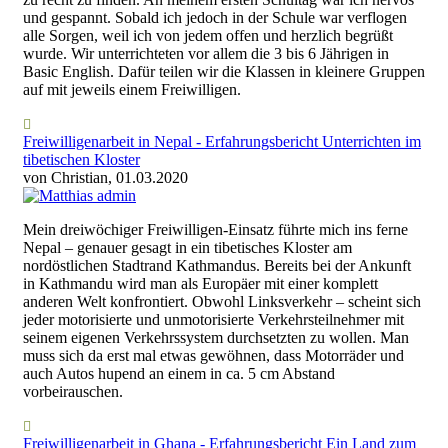
und gespannt. Sobald ich jedoch in der Schule war verflogen
alle Sorgen, weil ich von jedem offen und herzlich begrüßt
wurde. Wir unterrichteten vor allem die 3 bis 6 Jährigen in
Basic English. Dafür teilen wir die Klassen in kleinere Gruppen
auf mit jeweils einem Freiwilligen.
Freiwilligenarbeit in Nepal - Erfahrungsbericht Unterrichten im
tibetischen Kloster
von Christian, 01.03.2020
Mein dreiwöchiger Freiwilligen-Einsatz führte mich ins ferne
Nepal – genauer gesagt in ein tibetisches Kloster am
nordöstlichen Stadtrand Kathmandus. Bereits bei der Ankunft
in Kathmandu wird man als Europäer mit einer komplett
anderen Welt konfrontiert. Obwohl Linksverkehr – scheint sich
jeder motorisierte und unmotorisierte Verkehrsteilnehmer mit
seinem eigenen Verkehrssystem durchsetzten zu wollen. Man
muss sich da erst mal etwas gewöhnen, dass Motorräder und
auch Autos hupend an einem in ca. 5 cm Abstand
vorbeirauschen.
Freiwilligenarbeit in Ghana - Erfahrungsbericht Ein Land zum