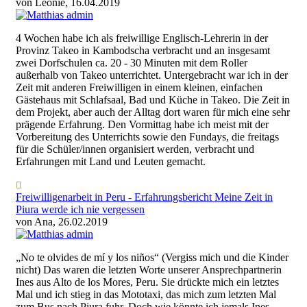
von Leonie, 16.04.2019
4 Wochen habe ich als freiwillige Englisch-Lehrerin in der
Provinz Takeo in Kambodscha verbracht und an insgesamt
zwei Dorfschulen ca. 20 - 30 Minuten mit dem Roller
außerhalb von Takeo unterrichtet. Untergebracht war ich in der
Zeit mit anderen Freiwilligen in einem kleinen, einfachen
Gästehaus mit Schlafsaal, Bad und Küche in Takeo. Die Zeit in
dem Projekt, aber auch der Alltag dort waren für mich eine sehr
prägende Erfahrung. Den Vormittag habe ich meist mit der
Vorbereitung des Unterrichts sowie den Fundays, die freitags
für die Schüler/innen organisiert werden, verbracht und
Erfahrungen mit Land und Leuten gemacht.
Freiwilligenarbeit in Peru - Erfahrungsbericht Meine Zeit in
Piura werde ich nie vergessen
von Ana, 26.02.2019
„No te olvides de mí y los niños“ (Vergiss mich und die Kinder
nicht) Das waren die letzten Worte unserer Ansprechpartnerin
Ines aus Alto de los Mores, Peru. Sie drückte mich ein letztes
Mal und ich stieg in das Mototaxi, das mich zum letzten Mal
zum Bus nach Piura fuhr. Doch wie könnte ich jemals Ines