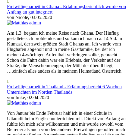
Freiwilligenarbeit in Ghana - Erfahrungsbericht Ich wurde von
Anfang an gut integriert
von Nicole, 03.05.2020
Am 1.3. begann ich meine Reise nach Ghana. Der Hinflug
gestaltete sich problemlos und so kam ich nach ca. 14 Std. in
Kumasi, der zweit größten Stadt Ghanas an. Ich wurde vom
Flughafen abgeholt und in meine Gastfamilie, bei der ich
meinen 4-wöchigen Aufenthalt verbringen sollte, gebracht.
Schon die Fahrt dahin war ein Erlebnis, der Verkehr auf der
Straße, die Menschenmengen, der Müll der überall liegt,
….einfach alles anders als in meinem Heimatland Österreich.
Freiwilligenarbeit in Thailand - Erfahrungsbericht 6 Wochen
Unterrichten im Norden Thailands
von Imke, 02.04.2020
Von Januar bis Ende Februar half ich in einer Schule in
Uttaradit beim Englischunterrichten mit. Direkt von Anfang an
fühlte ich mich sehr willkommen und mir wurde sowohl vom
Betreuer als auch von den anderen Freiwilligen geholfen mich
zu recht zu finden. An meinem ersten Schultag war ich nervös