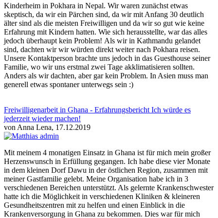
Kinderheim in Pokhara in Nepal. Wir waren zunächst etwas
skeptisch, da wir ein Pärchen sind, da wir mit Anfang 30 deutlich
älter sind als die meisten Freiwilligen und da wir so gut wie keine
Erfahrung mit Kindern hatten. Wie sich herausstellte, war das alles
jedoch überhaupt kein Problem! Als wir in Kathmandu gelandet
sind, dachten wir wir würden direkt weiter nach Pokhara reisen.
Unsere Kontaktperson brachte uns jedoch in das Guesthouse seiner
Familie, wo wir uns erstmal zwei Tage akklimatisieren sollten.
Anders als wir dachten, aber gar kein Problem. In Asien muss man
generell etwas spontaner unterwegs sein :)
Freiwilligenarbeit in Ghana - Erfahrungsbericht Ich würde es
jederzeit wieder machen!
von Anna Lena, 17.12.2019
Mit meinem 4 monatigen Einsatz in Ghana ist für mich mein großer
Herzenswunsch in Erfüllung gegangen. Ich habe diese vier Monate
in dem kleinen Dorf Dawu in der östlichen Region, zusammen mit
meiner Gastfamilie gelebt. Meine Organisation habe ich in 3
verschiedenen Bereichen unterstützt. Als gelernte Krankenschwester
hatte ich die Möglichkeit in verschiedenen Kliniken & kleineren
Gesundheitszentren mit zu helfen und einen Einblick in die
Krankenversorgung in Ghana zu bekommen. Dies war für mich