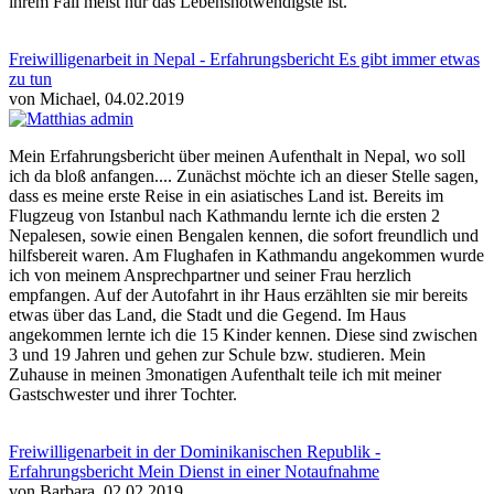
ihrem Fall meist nur das Lebensnotwendigste ist.
Freiwilligenarbeit in Nepal - Erfahrungsbericht Es gibt immer etwas
zu tun
von Michael, 04.02.2019
Mein Erfahrungsbericht über meinen Aufenthalt in Nepal, wo soll
ich da bloß anfangen.... Zunächst möchte ich an dieser Stelle sagen,
dass es meine erste Reise in ein asiatisches Land ist. Bereits im
Flugzeug von Istanbul nach Kathmandu lernte ich die ersten 2
Nepalesen, sowie einen Bengalen kennen, die sofort freundlich und
hilfsbereit waren. Am Flughafen in Kathmandu angekommen wurde
ich von meinem Ansprechpartner und seiner Frau herzlich
empfangen. Auf der Autofahrt in ihr Haus erzählten sie mir bereits
etwas über das Land, die Stadt und die Gegend. Im Haus
angekommen lernte ich die 15 Kinder kennen. Diese sind zwischen
3 und 19 Jahren und gehen zur Schule bzw. studieren. Mein
Zuhause in meinen 3monatigen Aufenthalt teile ich mit meiner
Gastschwester und ihrer Tochter.
Freiwilligenarbeit in der Dominikanischen Republik -
Erfahrungsbericht Mein Dienst in einer Notaufnahme
von Barbara, 02.02.2019