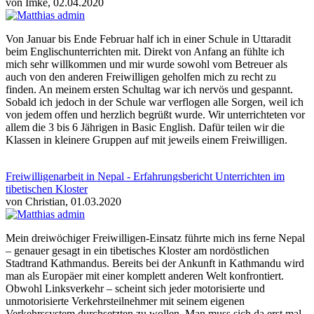
von Imke, 02.04.2020
Von Januar bis Ende Februar half ich in einer Schule in Uttaradit
beim Englischunterrichten mit. Direkt von Anfang an fühlte ich
mich sehr willkommen und mir wurde sowohl vom Betreuer als
auch von den anderen Freiwilligen geholfen mich zu recht zu
finden. An meinem ersten Schultag war ich nervös und gespannt.
Sobald ich jedoch in der Schule war verflogen alle Sorgen, weil ich
von jedem offen und herzlich begrüßt wurde. Wir unterrichteten vor
allem die 3 bis 6 Jährigen in Basic English. Dafür teilen wir die
Klassen in kleinere Gruppen auf mit jeweils einem Freiwilligen.
Freiwilligenarbeit in Nepal - Erfahrungsbericht Unterrichten im
tibetischen Kloster
von Christian, 01.03.2020
Mein dreiwöchiger Freiwilligen-Einsatz führte mich ins ferne Nepal
– genauer gesagt in ein tibetisches Kloster am nordöstlichen
Stadtrand Kathmandus. Bereits bei der Ankunft in Kathmandu wird
man als Europäer mit einer komplett anderen Welt konfrontiert.
Obwohl Linksverkehr – scheint sich jeder motorisierte und
unmotorisierte Verkehrsteilnehmer mit seinem eigenen
Verkehrssystem durchsetzten zu wollen. Man muss sich da erst mal