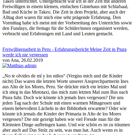
Takeo unterrichtet. Untergebracht war ich in der Zeit mit anderen
Freiwilligen in einem kleinen, einfachen Gästehaus mit Schlafsaal,
Bad und Küche in Takeo. Die Zeit in dem Projekt, aber auch der
Alltag dort waren für mich eine sehr prägende Erfahrung. Den
Vormittag habe ich meist mit der Vorbereitung des Unterrichts sowie
den Fundays, die freitags für die Schüler/innen organisiert werden,
verbracht und Erfahrungen mit Land und Leuten gemacht.
Freiwilligenarbeit in Peru - Erfahrungsbericht Meine Zeit in Piura
werde ich nie vergessen
von Ana, 26.02.2019
„No te olvides de mí y los niños“ (Vergiss mich und die Kinder
nicht) Das waren die letzten Worte unserer Ansprechpartnerin Ines
aus Alto de los Mores, Peru. Sie drückte mich ein letztes Mal und
ich stieg in das Mototaxi, das mich zum letzten Mal zum Bus nach
Piura fuhr. Doch wie könnte ich jemals Ines vergessen? Die uns
jeden Tag nach der Schule mit einen warmen Mittagessen und
einem liebevollem Lächeln in der Bibliothek erwartete? Oder wie
könnte ich jemals die Kinder der Primaria in Alto de los Mores
vergessen? Die mir gezeigt haben wie viel Freude man für die
Kleinsten Dinge aufbringen kann. Und wie schön es ist zu träumen
aber auch auf Das Stolz zu sein, was man hat. Auch wenn es in