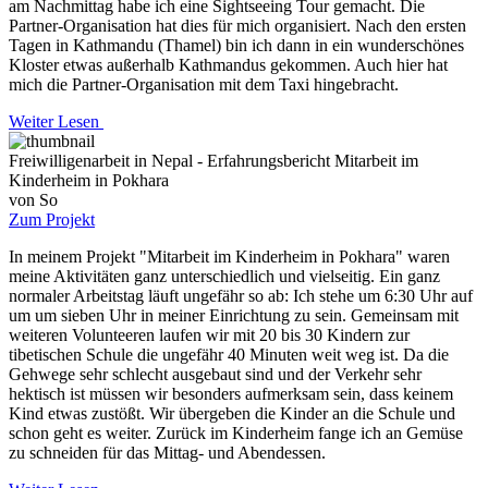
am Nachmittag habe ich eine Sightseeing Tour gemacht. Die
Partner-Organisation hat dies für mich organisiert. Nach den ersten
Tagen in Kathmandu (Thamel) bin ich dann in ein wunderschönes
Kloster etwas außerhalb Kathmandus gekommen. Auch hier hat
mich die Partner-Organisation mit dem Taxi hingebracht.
Weiter Lesen
Freiwilligenarbeit in Nepal - Erfahrungsbericht Mitarbeit im
Kinderheim in Pokhara
von So
Zum Projekt
In meinem Projekt "Mitarbeit im Kinderheim in Pokhara" waren
meine Aktivitäten ganz unterschiedlich und vielseitig. Ein ganz
normaler Arbeitstag läuft ungefähr so ab: Ich stehe um 6:30 Uhr auf
um um sieben Uhr in meiner Einrichtung zu sein. Gemeinsam mit
weiteren Volunteeren laufen wir mit 20 bis 30 Kindern zur
tibetischen Schule die ungefähr 40 Minuten weit weg ist. Da die
Gehwege sehr schlecht ausgebaut sind und der Verkehr sehr
hektisch ist müssen wir besonders aufmerksam sein, dass keinem
Kind etwas zustößt. Wir übergeben die Kinder an die Schule und
schon geht es weiter. Zurück im Kinderheim fange ich an Gemüse
zu schneiden für das Mittag- und Abendessen.