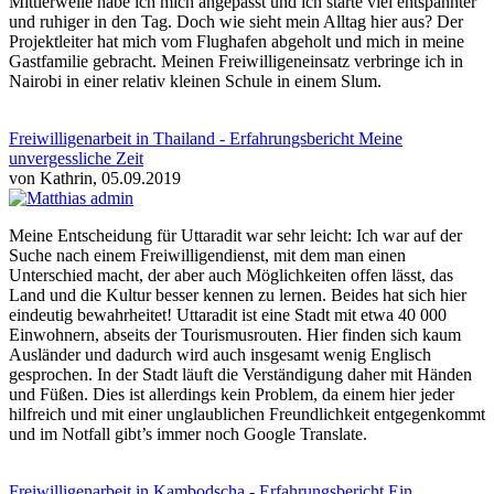
Mittlerweile habe ich mich angepasst und ich starte viel entspannter
und ruhiger in den Tag. Doch wie sieht mein Alltag hier aus? Der
Projektleiter hat mich vom Flughafen abgeholt und mich in meine
Gastfamilie gebracht. Meinen Freiwilligeneinsatz verbringe ich in
Nairobi in einer relativ kleinen Schule in einem Slum.
Freiwilligenarbeit in Thailand - Erfahrungsbericht Meine
unvergessliche Zeit
von Kathrin, 05.09.2019
Meine Entscheidung für Uttaradit war sehr leicht: Ich war auf der
Suche nach einem Freiwilligendienst, mit dem man einen
Unterschied macht, der aber auch Möglichkeiten offen lässt, das
Land und die Kultur besser kennen zu lernen. Beides hat sich hier
eindeutig bewahrheitet! Uttaradit ist eine Stadt mit etwa 40 000
Einwohnern, abseits der Tourismusrouten. Hier finden sich kaum
Ausländer und dadurch wird auch insgesamt wenig Englisch
gesprochen. In der Stadt läuft die Verständigung daher mit Händen
und Füßen. Dies ist allerdings kein Problem, da einem hier jeder
hilfreich und mit einer unglaublichen Freundlichkeit entgegenkommt
und im Notfall gibt’s immer noch Google Translate.
Freiwilligenarbeit in Kambodscha - Erfahrungsbericht Ein