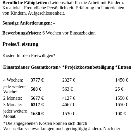
Berufliche Fähigkeiten:
Leidenschaft für die Arbeit mit Kindern.
Kreativität. Freundliche Persönlichkeit. Erfahrung im Unterrichten
von Kindern. Aufgeschlossenheit.
Sonstige Anforderungen:
-
Bewerbungsfristen:
6 Wochen vor Einsatzbeginn
Preise/Leistung
Kosten für den Freiwilligen*
Einsatzdauer
Gesamtkosten>
*Projektkostenbeteiligung
*Entse
4 Wochen:
3777 €
2327 €
1450 €
jede weitere
588 €
563 €
25 €
Woche:
2 Monate:
5677 €
4127 €
1550 €
3 Monate:
6317 €
4667 €
1650 €
jeder weitere
1630 €
1530 €
100 €
Monat:
*Die angegebenen Kosten können sich durch
Wechselkursschwankungen noch geringfügig ändern. Nach der