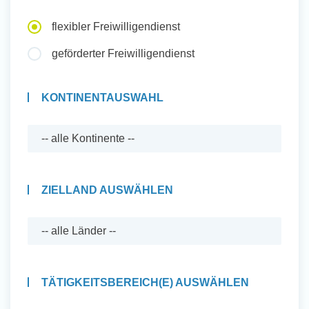
Auslandserfahrung Sammeln
flexibler Freiwilligendienst
und Sozial Engagieren
geförderter Freiwilligendienst
KONTINENTAUSWAHL
Initiativbewerbung
ZIELLAND AUSWÄHLEN
TÄTIGKEITSBEREICH(E) AUSWÄHLEN
Auslandserfahrung Sammeln