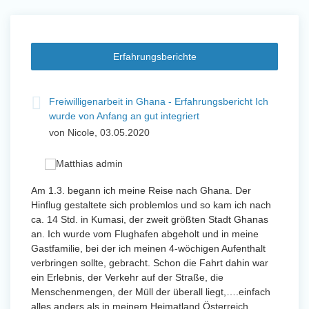
Erfahrungsberichte
t
Freiwilligenarbeit in Ghana - Erfahrungsbericht Ich
Fre
wurde von Anfang an gut integriert
Wo
von Nicole, 03.05.2020
vo
 mit
Am 1.3. begann ich meine Reise nach Ghana. Der
Von Jan
Hinflug gestaltete sich problemlos und so kam ich nach
Uttarad
n ihr
ca. 14 Std. in Kumasi, der zweit größten Stadt Ghanas
Anfang
an. Ich wurde vom Flughafen abgeholt und in meine
wurde 
Gastfamilie, bei der ich meinen 4-wöchigen Aufenthalt
Freiwil
verbringen sollte, gebracht. Schon die Fahrt dahin war
meinem
ein Erlebnis, der Verkehr auf der Straße, die
Sobald 
eidern
Menschenmengen, der Müll der überall liegt,….einfach
Sorgen
 und
alles anders als in meinem Heimatland Österreich.
wurde. 