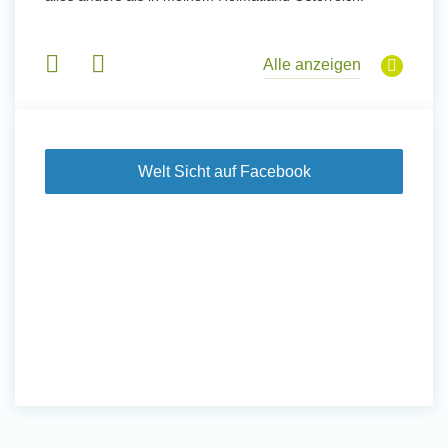
 Tanz,
in Basi
sche
Gruppen
derem
Alle anzeigen
Welt Sicht auf Facebook