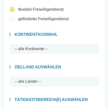
Auslandserfahrung Sammeln
flexibler Freiwilligendienst
und Sozial Engagieren
geförderter Freiwilligendienst
KONTINENTAUSWAHL
Initiativbewerbung
ZIELLAND AUSWÄHLEN
TÄTIGKEITSBEREICH(E) AUSWÄHLEN
Auslandserfahrung Sammeln