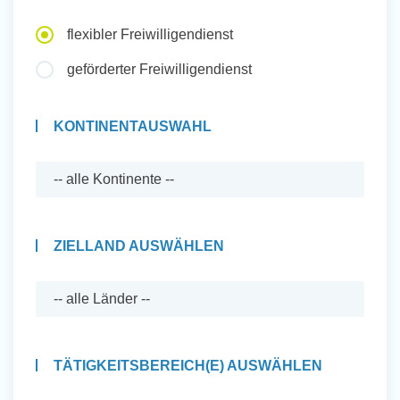
Auslandserfahrung Sammeln
flexibler Freiwilligendienst
und Sozial Engagieren
geförderter Freiwilligendienst
KONTINENTAUSWAHL
Initiativbewerbung
ZIELLAND AUSWÄHLEN
TÄTIGKEITSBEREICH(E) AUSWÄHLEN
Auslandserfahrung Sammeln