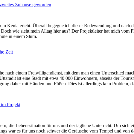
in zweites Zuhause geworden
n in Kenia erlebt. Überall begegne ich dieser Redewendung und nach d
g. Doch wie sieht mein Alltag hier aus? Der Projektleiter hat mich vom
Schule in einem Slum.
he Zeit
che nach einem Freiwilligendienst, mit dem man einen Unterschied mach
! Uttaradit ist eine Stadt mit etwa 40 000 Einwohnern, abseits der Tou
igung daher mit Händen und Füßen. Dies ist allerdings kein Problem, da 
 im Projekt
, die Lebenssituation für uns und der tägliche Unterricht. Um sich ein
angs war es für uns noch schwer die Geräusche vom Tempel und von de