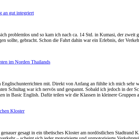
 an gut integriert
sich problemlos und so kam ich nach ca. 14 Std. in Kumasi, der zweit
n sollte, gebracht. Schon die Fahrt dahin war ein Erlebnis, der Verkeh
chten im Norden Thailands
eim Englischunterrichten mit. Direkt von Anfang an fühlte ich mich se
sten Schultag war ich nervös und gespannt. Sobald ich jedoch in der Sc
gen in Basic English. Dafür teilen wir die Klassen in kleinere Gruppen a
schen Kloster
– genauer gesagt in ein tibetisches Kloster am nordöstlichen Stadtrand
erkehr – scheint sich jeder motorisierte und unmotorisierte Verkehrst