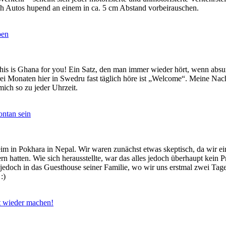
h Autos hupend an einem in ca. 5 cm Abstand vorbeirauschen.
ben
his is Ghana for you! Ein Satz, den man immer wieder hört, wenn absu
drei Monaten hier in Swedru fast täglich höre ist „Welcome“. Meine Nac
ich so zu jeder Uhrzeit.
ontan sein
n Pokhara in Nepal. Wir waren zunächst etwas skeptisch, da wir ein P
rn hatten. Wie sich herausstellte, war das alles jedoch überhaupt kei
jedoch in das Guesthouse seiner Familie, wo wir uns erstmal zwei Tage a
:)
it wieder machen!