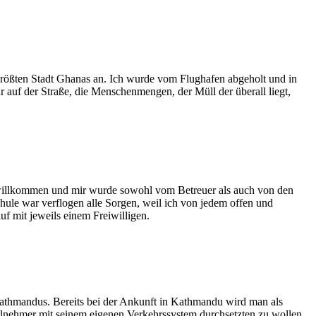
 größten Stadt Ghanas an. Ich wurde vom Flughafen abgeholt und in
r auf der Straße, die Menschenmengen, der Müll der überall liegt,
hr willkommen und mir wurde sowohl vom Betreuer als auch von den
hule war verflogen alle Sorgen, weil ich von jedem offen und
uf mit jeweils einem Freiwilligen.
 Kathmandus. Bereits bei der Ankunft in Kathmandu wird man als
eilnehmer mit seinem eigenen Verkehrssystem durchsetzten zu wollen.