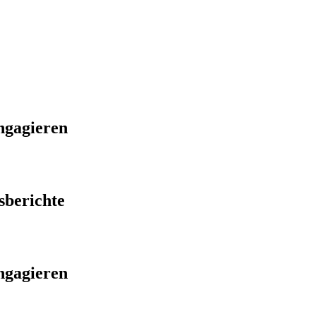
ngagieren
sberichte
ngagieren