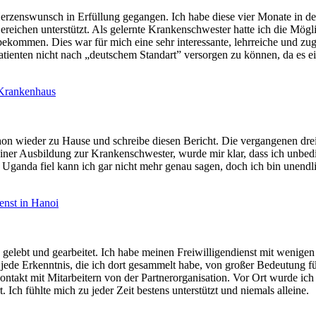
Herzenswunsch in Erfüllung gegangen. Ich habe diese vier Monate in 
ereichen unterstützt. Als gelernte Krankenschwester hatte ich die Mög
kommen. Dies war für mich eine sehr interessante, lehrreiche und zugle
ienten nicht nach „deutschem Standart” versorgen zu können, da es ei
m Krankenhaus
chon wieder zu Hause und schreibe diesen Bericht. Die vergangenen dr
Ausbildung zur Krankenschwester, wurde mir klar, dass ich unbedingt d
ganda fiel kann ich gar nicht mehr genau sagen, doch ich bin unendli
ienst in Hanoi
elebt und gearbeitet. Ich habe meinen Freiwilligendienst mit wenigen 
jede Erkenntnis, die ich dort gesammelt habe, von großer Bedeutung f
ontakt mit Mitarbeitern von der Partnerorganisation. Vor Ort wurde ich
ch fühlte mich zu jeder Zeit bestens unterstützt und niemals alleine.