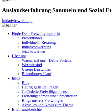
Auslandserfahrung Sammeln und Sozial E
Initiativbewerbung
Finde Dein Freiwilligenprojekt
Projektfinder
Individuelle Beratung
Initiativbewerbung
Jetzt bewerben
Über uns
Warum mit uns - Deine Vorteile
Wer wir sind
Unsere Leistungen
Bewerbungsablauf
Infos
Blog
Häufig gestellte Fragen
Geförderte Freiwilligendienste
Freiwilligenarbeit und Sprachreisen
Blogs unserer Freiwilligen
Aktuelles und News zum Thema
Erfahrungsberichte