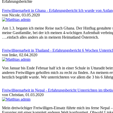
Erfahrungsberichte
Freiwilligenarbeit in Ghana - Erfahrungsbericht Ich wurde von Anfang
von Nicole, 03.05.2020
Am 1.3. begann ich meine Reise nach Ghana. Der Hinflug gestaltete 
meine Gastfamilie, bei der ich meinen 4-wöchigen Aufenthalt verbringe
….einfach alles anders als in meinem Heimatland Österreich.
Freiwilligenarbeit in Thailand - Erfahrungsbericht 6 Wochen Unterri
von Imke, 02.04.2020
Von Januar bis Ende Februar half ich in einer Schule in Uttaradit b
anderen Freiwilligen geholfen mich zu recht zu finden. An meinem er
herzlich begrüßt wurde. Wir unterrichteten vor allem die 3 bis 6 Jähri
Freiwilligenarbeit in Nepal - Erfahrungsbericht Unterrichten im tibeti
von Christian, 01.03.2020
Mein dreiwöchiger Freiwilligen-Einsatz führte mich ins ferne Nepal 
Europäer mit einer komplett anderen Welt konfrontiert. Obwohl Linksv