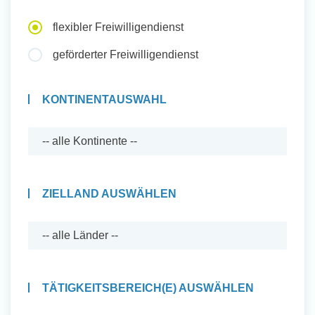
Auslandserfahrung Sammeln
flexibler Freiwilligendienst
und Sozial Engagieren
geförderter Freiwilligendienst
KONTINENTAUSWAHL
Initiativbewerbung
ZIELLAND AUSWÄHLEN
TÄTIGKEITSBEREICH(E) AUSWÄHLEN
Auslandserfahrung Sammeln