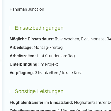
nden. An meinem ersten Schultag war
Linksverkehr – scheint
h nervös und gespannt. Sobald ich
motorisierte und unm
Hanuman Junction
doch in der Schule war verflogen alle
Verkehrsteilnehmer m
rgen, weil ich von jedem offen und
Verkehrssystem durch
rzlich begrüßt wurde. Wir
Man muss sich da ers
Einsatzbedingungen
terrichteten vor allem die 3 bis 6
gewöhnen, dass Moto
hrigen in Basic English. Dafür teilen wir
Autos hupend an eine
5-7 Wochen,
2-3 Monate,
Mögliche Einsatzdauer:
e Klassen in kleinere Gruppen auf mit
Abstand vorbeirausc
Montag-Freitag
Arbeitstage:
weils einem Freiwilligen.
1 - 4 Stunden am Tag
Arbeitszeiten:
im Projekt
Unterbringung:
3 Mahlzeiten / lokale Kost
Verpflegung:
Sonstige Leistungen
Flughafentransfer b
Flughafentransfer im Einsatzland:
2-tägiges Orientierungspro
Orientierungsprogramm: