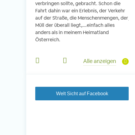
verbringen sollte, gebracht. Schon die
fi
 Schule. In
Fahrt dahin war ein Erlebnis, der Verkehr
ic
die Kleinen, es
auf der Straße, die Menschenmengen, der
je
 und Kinder aus
Müll der überall liegt,….einfach alles
So
Viel Musik,
anders als in meinem Heimatland
he
s Mittagessen
Österreich.
un
e haben diesen
Jä
derem für mich
di
Alle anzeigen
je
Welt Sicht auf Facebook