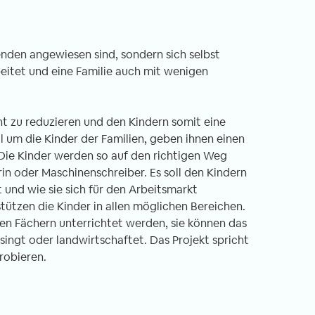
penden angewiesen sind, sondern sich selbst
beitet und eine Familie auch mit wenigen
it in Nepal -
Freiwilligenarbeit in Ghana -
ht Unterrichten im
Erfahrungsbericht Ein Land zum
ht zu reduzieren und den Kindern somit eine
ter
Verlieben
 um die Kinder der Familien, geben ihnen einen
.03.2020
von Annika, 06.02.2020
 Die Kinder werden so auf den richtigen Weg
n oder Maschinenschreiber. Es soll den Kindern
 und wie sie sich für den Arbeitsmarkt
iwilligen-Einsatz
Singende Frauen, die dich am Flughafen
stützen die Kinder in allen möglichen Bereichen.
 Nepal – genauer
auf der Toilette begrüßen? This is Ghan
ten Fächern unterrichtet werden, sie können das
ches Kloster am
for you! Ein Satz, den man immer wiede
ngt oder landwirtschaftet. Das Projekt spricht
rand Kathmandus.
hört, wenn absurde Dinge passieren od
robieren.
nft in Kathmandu
man einfach so sehr schwitzt, dass man
r mit einer komplett
wie frisch geduscht aussieht. Ein andere
tiert. Obwohl
Wort, welches ich seit meinen drei