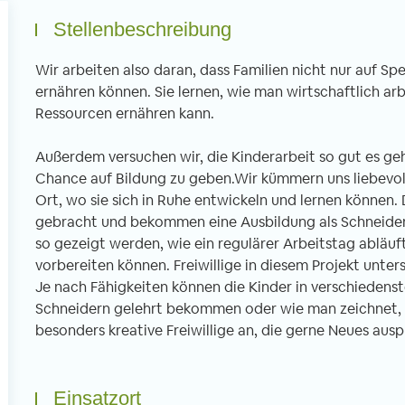
Stellenbeschreibung
Wir arbeiten also daran, dass Familien nicht nur auf S
ernähren können. Sie lernen, wie man wirtschaftlich ar
Ressourcen ernähren kann.
Freiwilligenarbeit in Thailand -
Freiwilligenarbe
Erfahrungsbericht 6 Wochen
Erfahrungsberic
Außerdem versuchen wir, die Kinderarbeit so gut es ge
Unterrichten im Norden Thailands
tibetischen Klos
Chance auf Bildung zu geben.Wir kümmern uns liebevoll
von Imke, 02.04.2020
von Christian, 01
Ort, wo sie sich in Ruhe entwickeln und lernen können.
gebracht und bekommen eine Ausbildung als Schneideri
so gezeigt werden, wie ein regulärer Arbeitstag abläuft
n Januar bis Ende Februar half ich in
Mein dreiwöchiger Fre
vorbereiten können. Freiwillige in diesem Projekt unter
ner Schule in Uttaradit beim
führte mich ins ferne
Je nach Fähigkeiten können die Kinder in verschiedens
glischunterrichten mit. Direkt von
gesagt in ein tibetis
Schneidern gelehrt bekommen oder wie man zeichnet, si
fang an fühlte ich mich sehr
nordöstlichen Stadt
besonders kreative Freiwillige an, die gerne Neues ausp
llkommen und mir wurde sowohl vom
Bereits bei der Anku
treuer als auch von den anderen
wird man als Europäe
eiwilligen geholfen mich zu recht zu
anderen Welt konfron
Einsatzort