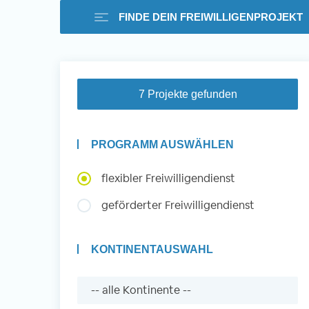
FINDE DEIN FREIWILLIGENPROJEKT
Freiwilligenarbeit i
7 Projekte gefunden
Ausland -
PROGRAMM AUSWÄHLEN
Erfahrungsberichte
flexibler Freiwilligendienst
geförderter Freiwilligendienst
Erfahrungsberichte
KONTINENTAUSWAHL