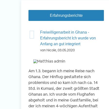
Erfahrungsberichte
 Nepal -
Freiwilligenarbeit in Ghana -
inder betreuen
Erfahrungsbericht Ich wurde von
Anfang an gut integriert
von Nicole, 03.05.2020
okhara, Nepal
 Kindern
Am 1.3. begann ich meine Reise nach
Vo
n
Ghana. Der Hinflug gestaltete sich
ei
r Schule
problemlos und so kam ich nach ca. 14
En
g- und
Std. in Kumasi, der zweit größten Stadt
An
 gemeinsam
Ghanas an. Ich wurde vom Flughafen
wi
abgeholt und in meine Gastfamilie, bei
Be
der ich meinen 4-wöchigen Aufenthalt
Fr
r Reise war der