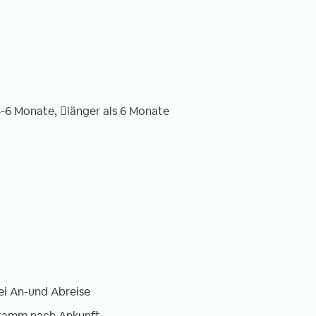
 sich jeder
Monaten hier in Swedru fast täglich hör
otorisierte
ist „Welcome“. Meine Nachbarn sagen es
it seinem eigenen
fremde Menschen in der Stadt und die
setzten zu wollen.
liebe Frau mit ihrem Verkaufsstand auf
t mal etwas
dem Weg zu meiner kleinen Schule
rräder und auch
begrüßt mich so zu jeder Uhrzeit.
m in ca. 5 cm
4-6 Monate,
länger als 6 Monate
hen.
ei An-und Abreise
gramm nach Ankunft