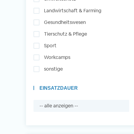
Landwirtschaft & Farming
Auslandserfahrung
Gesundheitswesen
Sammeln und Sozia
Tierschutz & Pflege
Engagieren
Sport
Workcamps
Initiativbewerbung
sonstige
EINSATZDAUER