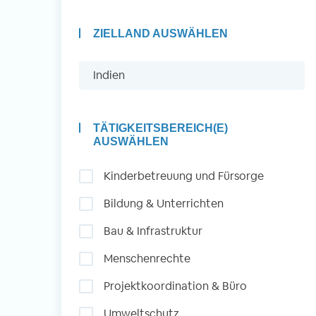
ZIELLAND AUSWÄHLEN
Auslandserfahrung
Sammeln und Sozia
Engagieren
TÄTIGKEITSBEREICH(E)
AUSWÄHLEN
Kinderbetreuung und Fürsorge
Initiativbewerbung
Bildung & Unterrichten
Bau & Infrastruktur
Menschenrechte
Projektkoordination & Büro
Umweltschutz