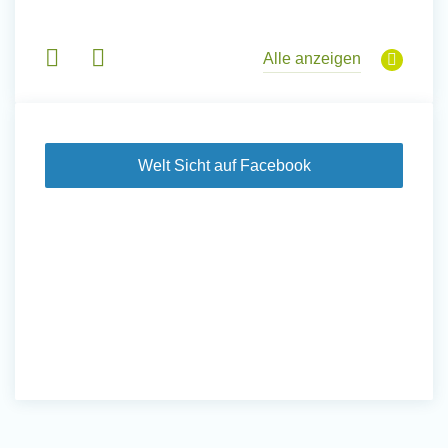
 Tanz,
in Basi
sche
Gruppen
derem
Alle anzeigen
Welt Sicht auf Facebook