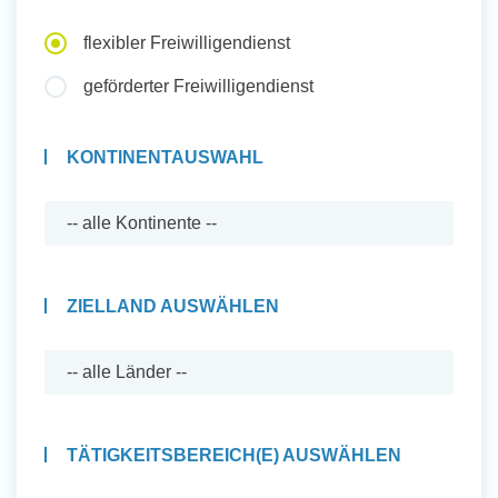
Auslandserfahrung Sammeln
flexibler Freiwilligendienst
und Sozial Engagieren
geförderter Freiwilligendienst
KONTINENTAUSWAHL
Initiativbewerbung
ZIELLAND AUSWÄHLEN
TÄTIGKEITSBEREICH(E) AUSWÄHLEN
Auslandserfahrung Sammeln