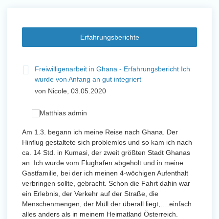
Erfahrungsberichte
t
Freiwilligenarbeit in Ghana - Erfahrungsbericht Ich
Fre
wurde von Anfang an gut integriert
Wo
von Nicole, 03.05.2020
vo
 mit
Am 1.3. begann ich meine Reise nach Ghana. Der
Von Jan
Hinflug gestaltete sich problemlos und so kam ich nach
Uttarad
n ihr
ca. 14 Std. in Kumasi, der zweit größten Stadt Ghanas
Anfang
an. Ich wurde vom Flughafen abgeholt und in meine
wurde 
Gastfamilie, bei der ich meinen 4-wöchigen Aufenthalt
Freiwil
verbringen sollte, gebracht. Schon die Fahrt dahin war
meinem
ein Erlebnis, der Verkehr auf der Straße, die
Sobald 
eidern
Menschenmengen, der Müll der überall liegt,….einfach
Sorgen
 und
alles anders als in meinem Heimatland Österreich.
wurde. 