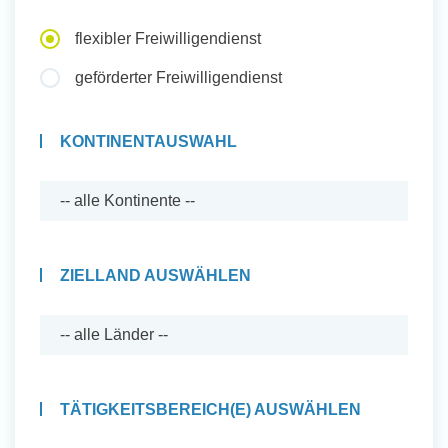
Auslandserfahrung Sammeln
flexibler Freiwilligendienst
und Sozial Engagieren
geförderter Freiwilligendienst
KONTINENTAUSWAHL
Initiativbewerbung
ZIELLAND AUSWÄHLEN
TÄTIGKEITSBEREICH(E) AUSWÄHLEN
Auslandserfahrung Sammeln