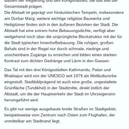
Bauten der Regierung und des Königshauses, die das Bild der
Gesamtstadt prägen.
Die Altstadt ist geprägt von hinduistischen Tempeln, insbesondere
am Durbar Marg; weitere wichtige religiöse Bauwerke und
Heiligtümer finden sich in den äußeren Bezirken der Stadt. Die
Altstadt hat eine extrem hohe Bebauungsdichte, verfügt aber
weitgehend noch über die ursprüngliche Blockstruktur mit der für
die Stadt typischen Innenhofbebauung. Die ruhigen, großen
Bahals sind in der Regel nur durch schmale, niedrige und
unscheinbare Zugänge zu erreichen und bilden einen starken
Kontrast zum dichten Gedränge und Lärm in den Gassen.
Das Tal mit den drei Königsstädten Kathmandu, Patan und
Bhaktapur wird von der UNESCO seit 1979 als Weltkulturerbe
eingestuft. Stadtbildprägend ist auch eine große, ungestaltete
Grünfläche (Tundikhel) in der Stadtmitte, direkt östlich der
Altstadt, um die der Hauptverkehr der Stadt im Uhrzeigersinn
herumgeführt wird.
Es gibt nur wenige ausgebaute breite Straßen im Stadtgebiet,
beispielsweise vom Zentrum nach Osten zum Flughafen, der
unmittelbar am Stadtrand liegt.