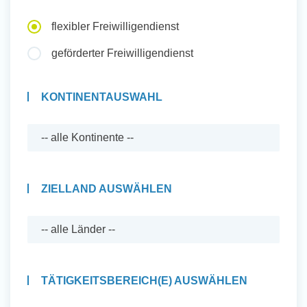
Auslandserfahrung Sammeln
flexibler Freiwilligendienst
und Sozial Engagieren
geförderter Freiwilligendienst
KONTINENTAUSWAHL
Initiativbewerbung
ZIELLAND AUSWÄHLEN
TÄTIGKEITSBEREICH(E) AUSWÄHLEN
Auslandserfahrung Sammeln