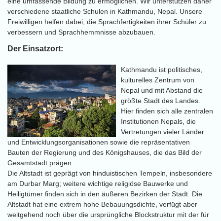
eine umfassende Bildung zu ermöglichen. Wir unterstützen daher
verschiedene staatliche Schulen in Kathmandu, Nepal. Unsere
Freiwilligen helfen dabei, die Sprachfertigkeiten ihrer Schüler zu
verbessern und Sprachhemmnisse abzubauen.
Der Einsatzort:
Kathmandu ist politisches,
kulturelles Zentrum von
Nepal und mit Abstand die
größte Stadt des Landes.
Hier finden sich alle zentralen
Institutionen Nepals, die
Vertretungen vieler Länder
und Entwicklungsorganisationen sowie die repräsentativen
Bauten der Regierung und des Königshauses, die das Bild der
Gesamtstadt prägen.
Die Altstadt ist geprägt von hinduistischen Tempeln, insbesondere
am Durbar Marg; weitere wichtige religiöse Bauwerke und
Heiligtümer finden sich in den äußeren Bezirken der Stadt. Die
Altstadt hat eine extrem hohe Bebauungsdichte, verfügt aber
weitgehend noch über die ursprüngliche Blockstruktur mit der für