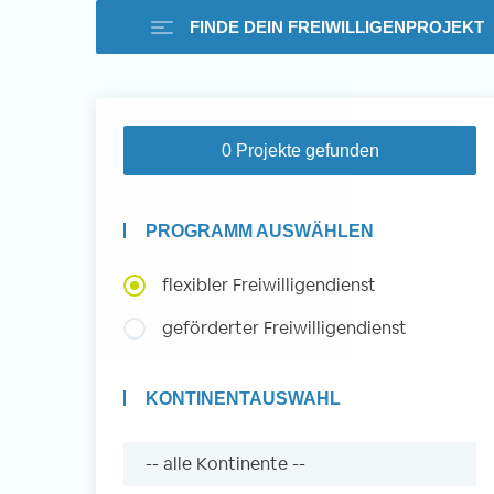
FINDE DEIN FREIWILLIGENPROJEKT
Freiwilligenarbeit i
0 Projekte gefunden
Ausland -
PROGRAMM AUSWÄHLEN
Erfahrungsberichte
flexibler Freiwilligendienst
geförderter Freiwilligendienst
Erfahrungsberichte
KONTINENTAUSWAHL