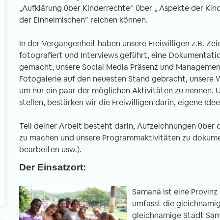
„Aufklärung über Kinderrechte“ über „ Aspekte der Kin
der Einheimischen“ reichen können.
l
In der Vergangenheit haben unsere Freiwilligen z.B. Z
fotografiert und Interviews geführt, eine Dokumentati
gemacht, unsere Social Media Präsenz und Management 
Fotogalerie auf den neuesten Stand gebracht, unsere 
um nur ein paar der möglichen Aktivitäten zu nennen.
stellen, bestärken wir die Freiwilligen darin, eigene Ide
Teil deiner Arbeit besteht darin, Aufzeichnungen über 
zu machen und unsere Programmaktivitäten zu dokumen
bearbeiten usw.).
Der Einsatzort:
Samaná ist eine Provin
umfasst die gleichnamige
gleichnamige Stadt Sam