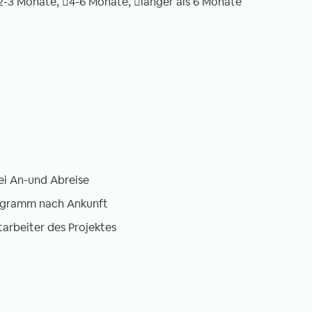
2-3 Monate,
4-6 Monate,
länger als 6 Monate
ei An-und Abreise
ogramm nach Ankunft
tarbeiter des Projektes