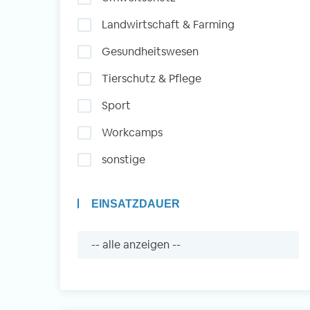
Landwirtschaft & Farming
Auslandserfahrung
Gesundheitswesen
Sammeln und Sozia
Tierschutz & Pflege
Engagieren
Sport
Workcamps
Initiativbewerbung
sonstige
EINSATZDAUER