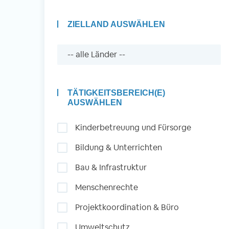
ZIELLAND AUSWÄHLEN
Auslandserfahrung
Sammeln und Sozia
Engagieren
TÄTIGKEITSBEREICH(E)
AUSWÄHLEN
Kinderbetreuung und Fürsorge
Initiativbewerbung
Bildung & Unterrichten
Bau & Infrastruktur
Menschenrechte
Projektkoordination & Büro
Umweltschutz