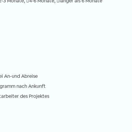
2-3 Monate,
4-6 Monate,
länger als 6 Monate
ei An-und Abreise
ogramm nach Ankunft
tarbeiter des Projektes