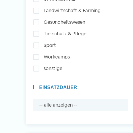
Landwirtschaft & Farming
Auslandserfahrung
Gesundheitswesen
Sammeln und Sozia
Tierschutz & Pflege
Engagieren
Sport
Workcamps
Initiativbewerbung
sonstige
EINSATZDAUER