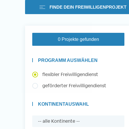
FINDE DEIN FREIWILLIGENPROJEKT
Freiwilligenarbeit i
0 Projekte gefunden
Ausland -
PROGRAMM AUSWÄHLEN
Erfahrungsberichte
flexibler Freiwilligendienst
geförderter Freiwilligendienst
Erfahrungsberichte
KONTINENTAUSWAHL