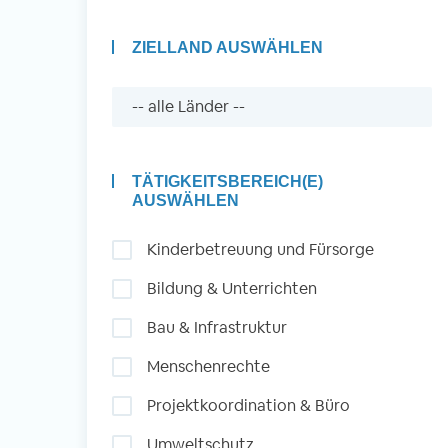
ZIELLAND AUSWÄHLEN
Auslandserfahrung
Sammeln und Sozia
Engagieren
TÄTIGKEITSBEREICH(E)
AUSWÄHLEN
Kinderbetreuung und Fürsorge
Initiativbewerbung
Bildung & Unterrichten
Bau & Infrastruktur
Menschenrechte
Projektkoordination & Büro
Umweltschutz