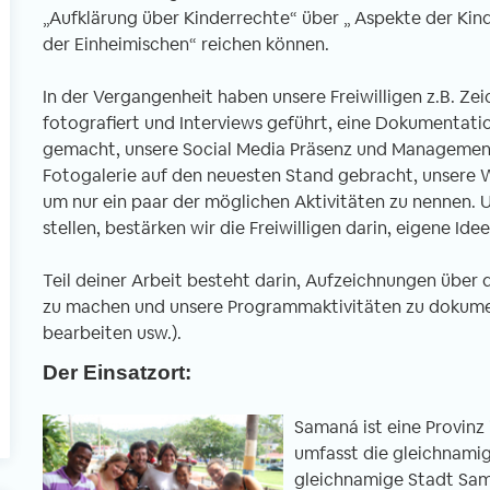
„Aufklärung über Kinderrechte“ über „ Aspekte der Kin
der Einheimischen“ reichen können.
l
In der Vergangenheit haben unsere Freiwilligen z.B. Z
fotografiert und Interviews geführt, eine Dokumentati
gemacht, unsere Social Media Präsenz und Management 
Fotogalerie auf den neuesten Stand gebracht, unsere 
um nur ein paar der möglichen Aktivitäten zu nennen.
stellen, bestärken wir die Freiwilligen darin, eigene Ide
Teil deiner Arbeit besteht darin, Aufzeichnungen über 
zu machen und unsere Programmaktivitäten zu dokumen
bearbeiten usw.).
Der Einsatzort:
Samaná ist eine Provin
umfasst die gleichnamige
gleichnamige Stadt Sam