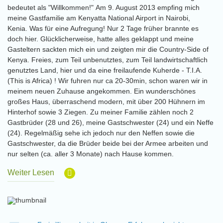
bedeutet als "Willkommen!" Am 9. August 2013 empfing mich
meine Gastfamilie am Kenyatta National Airport in Nairobi,
Kenia. Was für eine Aufregung! Nur 2 Tage früher brannte es
doch hier. Glücklicherweise, hatte alles geklappt und meine
Gasteltern sackten mich ein und zeigten mir die Country-Side of
Kenya. Freies, zum Teil unbenutztes, zum Teil landwirtschaftlich
genutztes Land, hier und da eine freilaufende Kuherde - T.I.A.
(This is Africa) ! Wir fuhren nur ca 20-30min, schon waren wir in
meinem neuen Zuhause angekommen. Ein wunderschönes
großes Haus, überraschend modern, mit über 200 Hühnern im
Hinterhof sowie 3 Ziegen. Zu meiner Familie zählen noch 2
Gastbrüder (28 und 26), meine Gastschwester (24) und ein Neffe
(24). Regelmäßig sehe ich jedoch nur den Neffen sowie die
Gastschwester, da die Brüder beide bei der Armee arbeiten und
nur selten (ca. aller 3 Monate) nach Hause kommen.
Weiter Lesen