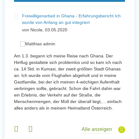
t
Freiwilligenarbeit in Ghana - Erfahrungsbericht Ich
Fre
wurde von Anfang an gut integriert
Wo
von Nicole, 03.05.2020
vo
 mit
Am 1.3. begann ich meine Reise nach Ghana. Der
Von Jan
Hinflug gestaltete sich problemlos und so kam ich nach
Uttarad
n ihr
ca. 14 Std. in Kumasi, der zweit größten Stadt Ghanas
Anfang
an. Ich wurde vom Flughafen abgeholt und in meine
wurde 
Gastfamilie, bei der ich meinen 4-wöchigen Aufenthalt
Freiwil
verbringen sollte, gebracht. Schon die Fahrt dahin war
meinem
ein Erlebnis, der Verkehr auf der Straße, die
Sobald 
eidern
Menschenmengen, der Müll der überall liegt,….einfach
Sorgen
 und
alles anders als in meinem Heimatland Österreich.
wurde. 
 Tanz,
in Basi
sche
Gruppen
derem
Alle anzeigen