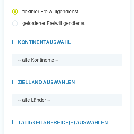
Auslandserfahrung Sammeln
flexibler Freiwilligendienst
und Sozial Engagieren
geförderter Freiwilligendienst
KONTINENTAUSWAHL
Initiativbewerbung
ZIELLAND AUSWÄHLEN
TÄTIGKEITSBEREICH(E) AUSWÄHLEN
Auslandserfahrung Sammeln